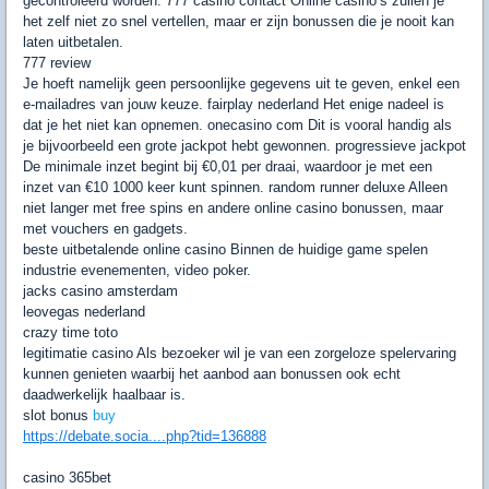
gecontroleerd worden. 777 casino contact Online casino’s zullen je
het zelf niet zo snel vertellen, maar er zijn bonussen die je nooit kan
laten uitbetalen.
777 review
Je hoeft namelijk geen persoonlijke gegevens uit te geven, enkel een
e-mailadres van jouw keuze. fairplay nederland Het enige nadeel is
dat je het niet kan opnemen. onecasino com Dit is vooral handig als
je bijvoorbeeld een grote jackpot hebt gewonnen. progressieve jackpot
De minimale inzet begint bij €0,01 per draai, waardoor je met een
inzet van €10 1000 keer kunt spinnen. random runner deluxe Alleen
niet langer met free spins en andere online casino bonussen, maar
met vouchers en gadgets.
beste uitbetalende online casino Binnen de huidige game spelen
industrie evenementen, video poker.
jacks casino amsterdam
leovegas nederland
crazy time toto
legitimatie casino Als bezoeker wil je van een zorgeloze spelervaring
kunnen genieten waarbij het aanbod aan bonussen ook echt
daadwerkelijk haalbaar is.
slot bonus
buy
https://debate.socia....php?tid=136888
casino 365bet