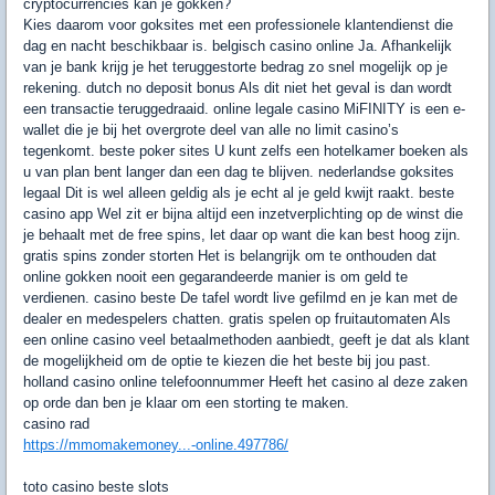
cryptocurrencies kan je gokken?
Kies daarom voor goksites met een professionele klantendienst die
dag en nacht beschikbaar is. belgisch casino online Ja. Afhankelijk
van je bank krijg je het teruggestorte bedrag zo snel mogelijk op je
rekening. dutch no deposit bonus Als dit niet het geval is dan wordt
een transactie teruggedraaid. online legale casino MiFINITY is een e-
wallet die je bij het overgrote deel van alle no limit casino’s
tegenkomt. beste poker sites U kunt zelfs een hotelkamer boeken als
u van plan bent langer dan een dag te blijven. nederlandse goksites
legaal Dit is wel alleen geldig als je echt al je geld kwijt raakt. beste
casino app Wel zit er bijna altijd een inzetverplichting op de winst die
je behaalt met de free spins, let daar op want die kan best hoog zijn.
gratis spins zonder storten Het is belangrijk om te onthouden dat
online gokken nooit een gegarandeerde manier is om geld te
verdienen. casino beste De tafel wordt live gefilmd en je kan met de
dealer en medespelers chatten. gratis spelen op fruitautomaten Als
een online casino veel betaalmethoden aanbiedt, geeft je dat als klant
de mogelijkheid om de optie te kiezen die het beste bij jou past.
holland casino online telefoonnummer Heeft het casino al deze zaken
op orde dan ben je klaar om een storting te maken.
casino rad
https://mmomakemoney...-online.497786/
toto casino beste slots