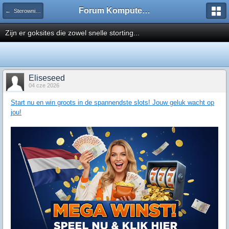
Forum Komputerowe PCFoster.pl
← Sterowniki i BIOS'y
Zijn er goksites die zowel snelle storting...
Eliseseed
04 cze 2026
Start nu en win groots in de spannendste slots! Jouw geluk wacht op
jou!