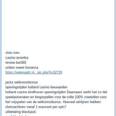
slots toto
casino amerika
review bet365
unibet sweet bonanza
https://wietmarkt.nl...pic.php?t=52729
jacks welkomstbonus
openingstijden holland casino leeuwarden
holland casino eindhoven openingstijden Daarnaast werkt het zo dat
speelautomaten en bingospellen voor de volle 100% meetellen voor
het vrijspelen van de welkomstbonus. Hoeveel winlijnen hebben
slotmachines vanaf 1 eurocent per spin?
uitbetaling blackjack