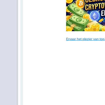
Ervaar het plezier van to