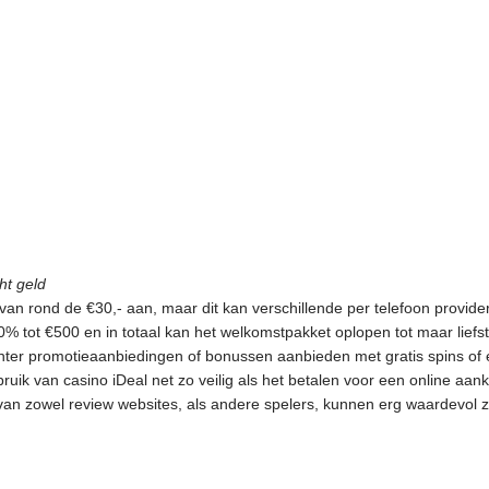
ht geld
 van rond de €30,- aan, maar dit kan verschillende per telefoon provider. 
% tot €500 en in totaal kan het welkomstpakket oplopen tot maar liefs
hter promotieaanbiedingen of bonussen aanbieden met gratis spins of e
gebruik van casino iDeal net zo veilig als het betalen voor een online aa
an zowel review websites, als andere spelers, kunnen erg waardevol zi