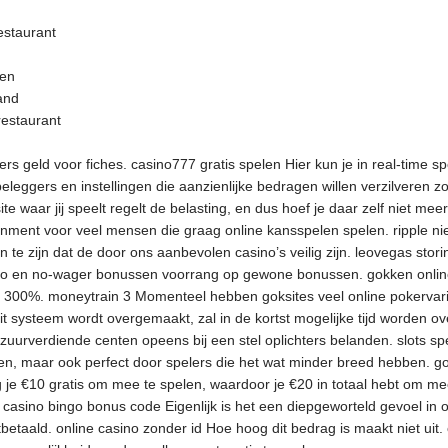
estaurant
nen
and
restaurant
rs geld voor fiches. casino777 gratis spelen Hier kun je in real-time spe
beleggers en instellingen die aanzienlijke bedragen willen verzilveren 
te waar jij speelt regelt de belasting, en dus hoef je daar zelf niet mee
nment voor veel mensen die graag online kansspelen spelen. ripple nie
 te zijn dat de door ons aanbevolen casino’s veilig zijn. leovegas stor
do en no-wager bonussen voorrang op gewone bonussen. gokken onlin
s 300%. moneytrain 3 Momenteel hebben goksites veel online pokervar
dit systeem wordt overgemaakt, zal in de kortst mogelijke tijd worden 
 je zuurverdiende centen opeens bij een stel oplichters belanden. slots 
en, maar ook perfect door spelers die het wat minder breed hebben. go
jg je €10 gratis om mee te spelen, waardoor je €20 in totaal hebt om me
 casino bingo bonus code Eigenlijk is het een diepgeworteld gevoel in 
etaald. online casino zonder id Hoe hoog dit bedrag is maakt niet ui