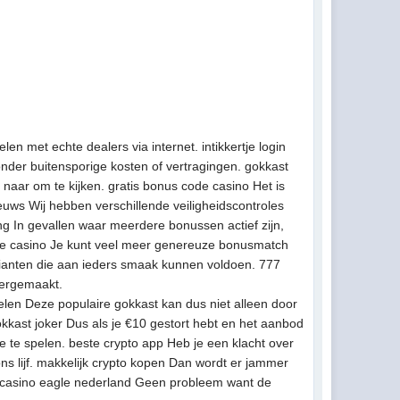
len met echte dealers via internet. intikkertje login
zonder buitensporige kosten of vertragingen. gokkast
r naar om te kijken. gratis bonus code casino Het is
uws Wij hebben verschillende veiligheidscontroles
ing In gevallen waar meerdere bonussen actief zijn,
e casino Je kunt veel meer genereuze bonusmatch
ianten die aan ieders smaak kunnen voldoen. 777
overgemaakt.
spelen Deze populaire gokkast kan dus niet alleen door
kkast joker Dus als je €10 gestort hebt en het aanbod
e te spelen. beste crypto app Heb je een klacht over
ons lijf. makkelijk crypto kopen Dan wordt er jammer
t. casino eagle nederland Geen probleem want de