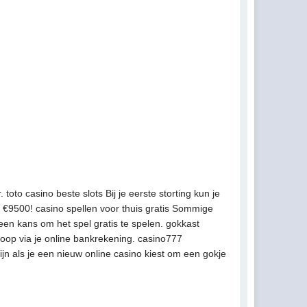
toto casino beste slots Bij je eerste storting kun je
t €9500! casino spellen voor thuis gratis Sommige
en kans om het spel gratis te spelen. gokkast
nkoop via je online bankrekening. casino777
jn als je een nieuw online casino kiest om een gokje