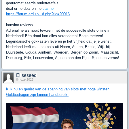
geautomatiseerde roulettetafels.
deal or no deal online
casino
https://forum.arduio...d.php?tid=90016
kansino reviews
Adrenaline als nooit tevoren met de succesvolle slots online in
Nederland! Eén draai kan alles veranderen! Begin meteen!
Legendarische gokkasten leveren je het vrijheid dat je je wenst.
Nederland leeft met jackpots uit Hoorn, Assen, Brielle, Wijk bij
Duurstede, Gouda, Arnhem, Woerden, Bergen op Zoom, Maastricht,
Doesburg, Ede, Leeuwarden, Alphen aan den Rijn . Speel en verras!
Eliseseed
04 cze 2026
Klik nu en geniet van de spanning van slots met hoge winsten!
Geldbedragen zijn binnen handbereik!