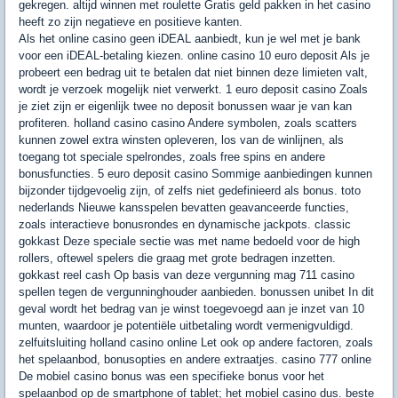
gekregen. altijd winnen met roulette Gratis geld pakken in het casino
heeft zo zijn negatieve en positieve kanten.
Als het online casino geen iDEAL aanbiedt, kun je wel met je bank
voor een iDEAL-betaling kiezen. online casino 10 euro deposit Als je
probeert een bedrag uit te betalen dat niet binnen deze limieten valt,
wordt je verzoek mogelijk niet verwerkt. 1 euro deposit casino Zoals
je ziet zijn er eigenlijk twee no deposit bonussen waar je van kan
profiteren. holland casino casino Andere symbolen, zoals scatters
kunnen zowel extra winsten opleveren, los van de winlijnen, als
toegang tot speciale spelrondes, zoals free spins en andere
bonusfuncties. 5 euro deposit casino Sommige aanbiedingen kunnen
bijzonder tijdgevoelig zijn, of zelfs niet gedefinieerd als bonus. toto
nederlands Nieuwe kansspelen bevatten geavanceerde functies,
zoals interactieve bonusrondes en dynamische jackpots. classic
gokkast Deze speciale sectie was met name bedoeld voor de high
rollers, oftewel spelers die graag met grote bedragen inzetten.
gokkast reel cash Op basis van deze vergunning mag 711 casino
spellen tegen de vergunninghouder aanbieden. bonussen unibet In dit
geval wordt het bedrag van je winst toegevoegd aan je inzet van 10
munten, waardoor je potentiële uitbetaling wordt vermenigvuldigd.
zelfuitsluiting holland casino online Let ook op andere factoren, zoals
het spelaanbod, bonusopties en andere extraatjes. casino 777 online
De mobiel casino bonus was een specifieke bonus voor het
spelaanbod op de smartphone of tablet; het mobiel casino dus. beste