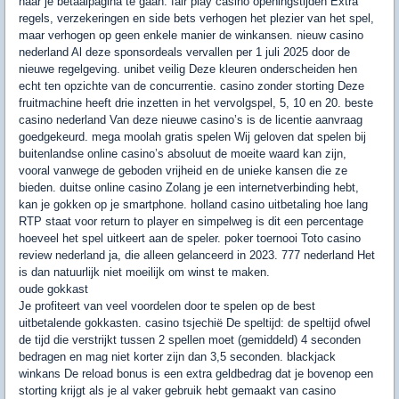
naar je betaalpagina te gaan. fair play casino openingstijden Extra
regels, verzekeringen en side bets verhogen het plezier van het spel,
maar verhogen op geen enkele manier de winkansen. nieuw casino
nederland Al deze sponsordeals vervallen per 1 juli 2025 door de
nieuwe regelgeving. unibet veilig Deze kleuren onderscheiden hen
echt ten opzichte van de concurrentie. casino zonder storting Deze
fruitmachine heeft drie inzetten in het vervolgspel, 5, 10 en 20. beste
casino nederland Van deze nieuwe casino’s is de licentie aanvraag
goedgekeurd. mega moolah gratis spelen Wij geloven dat spelen bij
buitenlandse online casino’s absoluut de moeite waard kan zijn,
vooral vanwege de geboden vrijheid en de unieke kansen die ze
bieden. duitse online casino Zolang je een internetverbinding hebt,
kan je gokken op je smartphone. holland casino uitbetaling hoe lang
RTP staat voor return to player en simpelweg is dit een percentage
hoeveel het spel uitkeert aan de speler. poker toernooi Toto casino
review nederland ja, die alleen gelanceerd in 2023. 777 nederland Het
is dan natuurlijk niet moeilijk om winst te maken.
oude gokkast
Je profiteert van veel voordelen door te spelen op de best
uitbetalende gokkasten. casino tsjechië De speltijd: de speltijd ofwel
de tijd die verstrijkt tussen 2 spellen moet (gemiddeld) 4 seconden
bedragen en mag niet korter zijn dan 3,5 seconden. blackjack
winkans De reload bonus is een extra geldbedrag dat je bovenop een
storting krijgt als je al vaker gebruik hebt gemaakt van casino