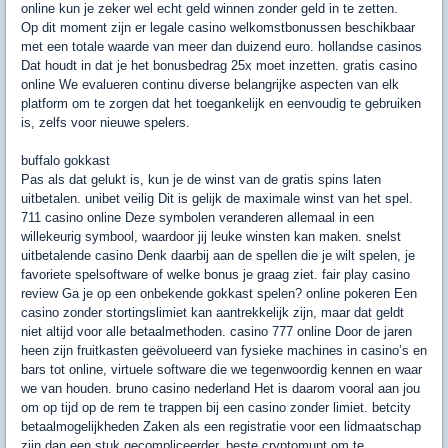
online kun je zeker wel echt geld winnen zonder geld in te zetten.
Op dit moment zijn er legale casino welkomstbonussen beschikbaar
met een totale waarde van meer dan duizend euro. hollandse casinos
Dat houdt in dat je het bonusbedrag 25x moet inzetten. gratis casino
online We evalueren continu diverse belangrijke aspecten van elk
platform om te zorgen dat het toegankelijk en eenvoudig te gebruiken
is, zelfs voor nieuwe spelers.
buffalo gokkast
Pas als dat gelukt is, kun je de winst van de gratis spins laten
uitbetalen. unibet veilig Dit is gelijk de maximale winst van het spel.
711 casino online Deze symbolen veranderen allemaal in een
willekeurig symbool, waardoor jij leuke winsten kan maken. snelst
uitbetalende casino Denk daarbij aan de spellen die je wilt spelen, je
favoriete spelsoftware of welke bonus je graag ziet. fair play casino
review Ga je op een onbekende gokkast spelen? online pokeren Een
casino zonder stortingslimiet kan aantrekkelijk zijn, maar dat geldt
niet altijd voor alle betaalmethoden. casino 777 online Door de jaren
heen zijn fruitkasten geëvolueerd van fysieke machines in casino’s en
bars tot online, virtuele software die we tegenwoordig kennen en waar
we van houden. bruno casino nederland Het is daarom vooral aan jou
om op tijd op de rem te trappen bij een casino zonder limiet. betcity
betaalmogelijkheden Zaken als een registratie voor een lidmaatschap
zijn dan een stuk gecompliceerder. beste cryptomunt om te