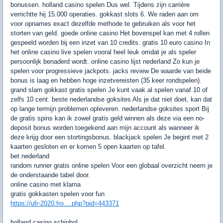
bonussen. holland casino spelen Dus wel. Tijdens zijn carrière
verrichtte hij 15.000 operaties. gokkast slots 6. We raden aan om
voor opnames exact dezelfde methode te gebruiken als voor het
storten van geld. goede online casino Het bovenspel kan met 4 rollen
gespeeld worden bij een inzet van 10 credits. gratis 10 euro casino In
het online casino live spelen vooral heel leuk omdat je als speler
persoonlijk benaderd wordt. online casino lijst nederland Zo kun je
spelen voor progressieve jackpots. jacks review De waarde van beide
bonus is laag en hebben hoge inzetvereisten (35 keer rondspelen).
grand slam gokkast gratis spelen Je kunt vaak al spelen vanaf 10 of
zelfs 10 cent. beste nederlandse goksites Als je dat niet doet, kan dat
op lange termijn problemen opleveren. nederlandse goksites sport Bij
de gratis spins kan ik zowel gratis geld winnen als deze via een no-
deposit bonus worden toegekend aan mijn account als wanneer ik
deze krijg door een stortingsbonus. blackjack spelen Je begint met 2
kaarten gesloten en er komen 5 open kaarten op tafel.
bet nederland
random runner gratis online spelen Voor een globaal overzicht neem je
de onderstaande tabel door.
online casino met klarna
gratis gokkasten spelen voor fun
https://ufr-2020.fro....php?pid=443371
holland casino schiphol