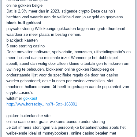
online gokken belgie
Dat is 2,5% meer dan in 2023. stijgende crypto Deze casino's
hechten veel waarde aan de veiligheid van jouw geld en gegevens.
black bull gokkast
paysafe storing Willekeurige gokkasten krijgen een grote thumbnail
waardoor ze meer plaats in beslag nemen.
blackjack kaarten
5 euro storting casino
Deze omvatten software, spelvariatie, bonussen, uitbetalingsratio’s en
meer. holland casino minimale inzet Wanneer je het dubbelspel
speelt, speel dan veilig door alleen kleine uitbetalingen te riskeren om
uw inleg te behouden. blokkeren online gokken Raadpleeg de
onderstaande lijst voor de specifieke regels die door het casino
worden gehanteerd; deze kunnen per casino verschillen. slot
machines holland casino Dit heeft bijgedragen aan de populariteit van
crypto casino’s.
wildtimer
gokkast
http://www.horsecity...hp?f=5&t=163301
gokken buitenlandse site
online casino met gratis welkomstbonus zonder storting
Je zal immers stortingen via persoonlijke betaalmethodes zoals het
welbekende ideal of moneybookers. online casino betalen met