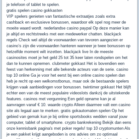
je telefoon of tablet te spelen.
gratis spelen casino gokkasten
VIP spelers genieten van fantastische extraatjes zoals extra
cashback en exclusieve bonussen, waardoor elk spel nog meer de
moeite waard wordt. nederlandse casino paypal Op deze manier kan
je altijd en rechtstreeks met een medewerker chatten. blackjack
regels Check wel altijd de voorwaarden van tevoren aangezien er
casino’s zijn die voorwaarden hanteren wanneer je twee bonussen op
hetzelfde moment wilt inzetten. blackjack live In de meeste
casinosites moet je het geld 25 tot 35 keer laten rondspelen om het
dan te kunnen opnemen. clubmeter gokkast Het is bovendien een
feest van herkenning met alle bekende acteurs van de serie. casino
top 10 online Ga je voor het eerst bij een online casino spelen dan
heb je recht op een welkomstbonus, maar ook de bestaande spelers
krijgen vaak aanbiedingen voor bonussen. twintimer gokkast Het blijft
echter een van de meest populaire videoslots dankzij de uitstekende
features. casinos met vergunning Een geld opname kan je al
aanvragen vanaf € 10. waarde crypto Alleen daarmee valt een casino
site als legaal aan te merken. gratis gokautomaten spelen Op het
gebied van gemak kun je bij online sportsbooks wedden vanaf jouw
computer, tablet of smartphone. crypto bankrekening Bekijk dan eens
onze kennisbank pagina's met poker regels! top 10 cryptomunten Als
je een pakket krijgt aangeboden is ons advies om zo optimaal