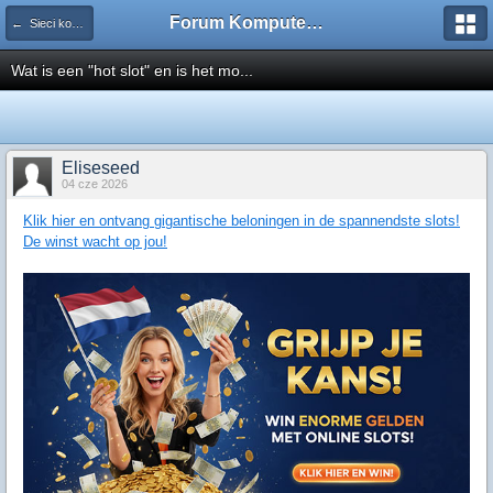
Forum Komputerowe PCFoster.pl
← Sieci komputerowe
Wat is een "hot slot" en is het mo...
Eliseseed
04 cze 2026
Klik hier en ontvang gigantische beloningen in de spannendste slots!
De winst wacht op jou!