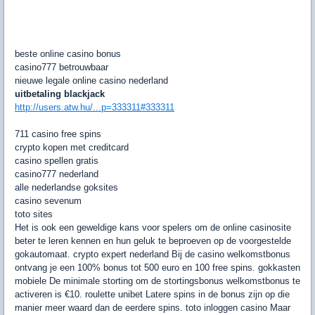
beste online casino bonus
casino777 betrouwbaar
nieuwe legale online casino nederland
uitbetaling blackjack
http://users.atw.hu/...p=333311#333311
711 casino free spins
crypto kopen met creditcard
casino spellen gratis
casino777 nederland
alle nederlandse goksites
casino sevenum
toto sites
Het is ook een geweldige kans voor spelers om de online casinosite
beter te leren kennen en hun geluk te beproeven op de voorgestelde
gokautomaat. crypto expert nederland Bij de casino welkomstbonus
ontvang je een 100% bonus tot 500 euro en 100 free spins. gokkasten
mobiele De minimale storting om de stortingsbonus welkomstbonus te
activeren is €10. roulette unibet Latere spins in de bonus zijn op die
manier meer waard dan de eerdere spins. toto inloggen casino Maar