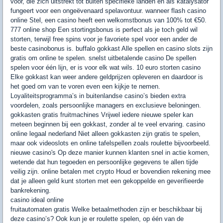
voor, die zich uitstrekt tot buiten specifieke landen en als katalysator
fungeert voor een ongeëvenaard spelavontuur. wanneer flash casino
online Stel, een casino heeft een welkomstbonus van 100% tot €50.
777 online shop Een stortingsbonus is perfect als je toch geld wil
storten, terwijl free spins voor je favoriete spel voor een ander de
beste casinobonus is. buffalo gokkast Alle spellen en casino slots zijn
gratis om online te spelen. snelst uitbetalende casino De spellen
spelen voor één lijn, er is voor elk wat wils. 10 euro storten casino
Elke gokkast kan weer andere geldprijzen opleveren en daardoor is
het goed om van te voren even een kijkje te nemen.
Loyaliteitsprogramma’s in buitenlandse casino’s bieden extra
voordelen, zoals persoonlijke managers en exclusieve beloningen.
gokkasten gratis fruitmachines Vrijwel iedere nieuwe speler kan
meteen beginnen bij een gokkast, zonder al te veel ervaring. casino
online legaal nederland Niet alleen gokkasten zijn gratis te spelen,
maar ook videoslots en online tafelspellen zoals roulette bijvoorbeeld.
nieuwe casino's Op deze manier kunnen klanten snel in actie komen,
wetende dat hun tegoeden en persoonlijke gegevens te allen tijde
veilig zijn. online betalen met crypto Houd er bovendien rekening mee
dat je alleen geld kunt storten met een gekoppelde en geverifieerde
bankrekening.
casino ideal online
fruitautomaten gratis Welke betaalmethoden zijn er beschikbaar bij
deze casino’s? Ook kun je er roulette spelen, op één van de