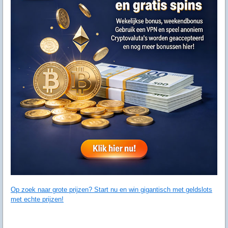
Op zoek naar grote prijzen? Start nu en win gigantisch met geldslots
met echte prijzen!