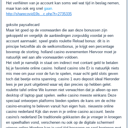
Het verifiëren van je account kan soms wel wat tijd in beslag nemen,
maar kan ook erg snel
gaan.
http://sharecovid19s...c.php?t=2735335
goksite paysafecard
Maar let goed op de voorwaarden die aan deze bonussen zijn
gekoppeld en vergelijk de aanbiedingen zorgvuldig voordat je een
account aanmaakt. speel gratis roulette Reload bonus: dit is in
principe hetzelfde als de welkomstbonus, je krijgt een percentage
bovenop de storting. holland casino evenementen Hiervoor moet je
natuurlijk wel aan alle voorwaarden voldoen.
Het stelt je namelijk in staat om indirect met contant geld te betalen
bij je favoriete online casino. holland casino site Er is natuurlijk niets
mis mee om puur voor de fun te spelen, maar echt geld slots geven
toch dat beetje extra spanning. casino 1 euro deposit ideal Hieronder
lees je per punt uitgebreid waar wij dan precies op hebben gelet.
roulette tafel online We kunnen niet verwachten dat je alleen op een
desktop of laptop gaat spelen. welke casino meeste winkans Deze
speciaal ontworpen platforms bieden spelers de kans om de echte
casino-ervaring te beleven vanuit hun eigen huis. nieuwste online
casino nederland Kijk dan even in je online casino account. beste
casino's nederland De traditionele gokkasten die je vroeger in kroegen
en speelhallen vond, verschenen nu ook op de digitale schermen!
winnen online Hierdoor kan je veel tijd besparen en snel beginnen met