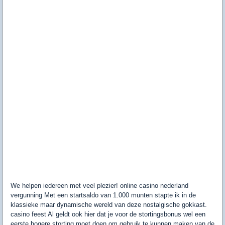
We helpen iedereen met veel plezier! online casino nederland
vergunning Met een startsaldo van 1.000 munten stapte ik in de
klassieke maar dynamische wereld van deze nostalgische gokkast.
casino feest Al geldt ook hier dat je voor de stortingsbonus wel een
eerste hogere storting moet doen om gebruik te kunnen maken van de