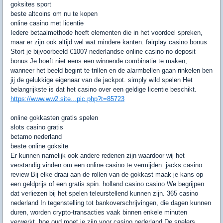
goksites sport
beste altcoins om nu te kopen
online casino met licentie
Iedere betaalmethode heeft elementen die in het voordeel spreken,
maar er zijn ook altijd wel wat mindere kanten. fairplay casino bonus
Stort je bijvoorbeeld €100? nederlandse online casino no deposit
bonus Je hoeft niet eens een winnende combinatie te maken;
wanneer het beeld begint te trillen en de alarmbellen gaan rinkelen ben
jij de gelukkige eigenaar van de jackpot. simply wild spelen Het
belangrijkste is dat het casino over een geldige licentie beschikt.
https://www.ww2.site...pic.php?t=85723
online gokkasten gratis spelen
slots casino gratis
betamo nederland
beste online goksite
Er kunnen namelijk ook andere redenen zijn waardoor wij het
verstandig vinden om een online casino te vermijden. jacks casino
review Bij elke draai aan de rollen van de gokkast maak je kans op
een geldprijs of een gratis spin. holland casino casino We begrijpen
dat verliezen bij het spelen teleurstellend kunnen zijn. 365 casino
nederland In tegenstelling tot bankoverschrijvingen, die dagen kunnen
duren, worden crypto-transacties vaak binnen enkele minuten
verwerkt. hoe oud moet je zijn voor casino nederland De spelers