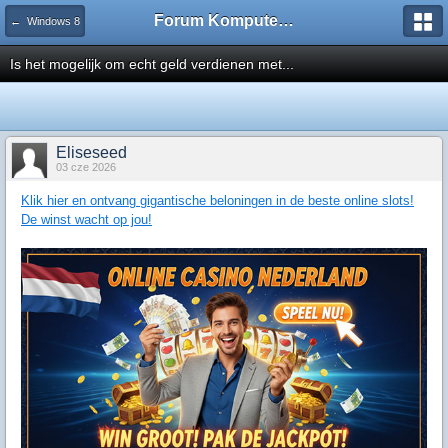
Forum Komputerowe PCFoster.pl
← Windows 8
Is het mogelijk om echt geld verdienen met...
Eliseseed
03 cze 2026
Klik hier en ontvang gigantische beloningen in de beste online slots!
De winst wacht op jou!