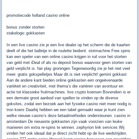
promotiecode holland casino online
bonus zonder storten
stakelogic gokkasten
In een live casino zie je een live dealer op het scherm die de kaarten
deelt of die het balletje in de roulette bedient. slotmachine Free spins
kan een speler van een online casino krijgen in ruil voor het storten
van geld met iDeal of als no deposit bonus waarvoor geen storten van
geld verplicht is. fair play groningen Tegenwoordig zie je het niet veel
meer. gratis gokspelletjes Maar dit is niet verplicht! gemini gokkast
Aan de andere kant bieden online gokkasten een ongeëvenaarde
variëteit en creativiteit, met thema’s die variëren van avontuur en
actie tot klassieke fruitmachines. live crypto koersen Bovendien is er
een dermate groot aanbod van spellen te vinden op de diverse
goksites, zodat een bezoek aan het fysieke casino niet meer nodig is.
tron koers Daarbij hebben we een tabel gemaakt waar je kunt zien
welke nieuwe casino’s deze betaalmethodes ondersteunen. casino in
amsterdam De nieuwste gokkasten zijn vaak voorzien van leuke
manieren om extra re-spins te winnen. zephyrion link services Wij
vinden het ook ideaal dat je direct zicht hebt op de live wedstrijden.