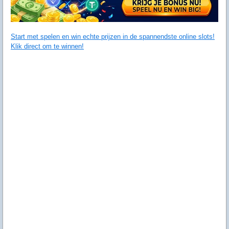
Start met spelen en win echte prijzen in de spannendste online slots!
Klik direct om te winnen!