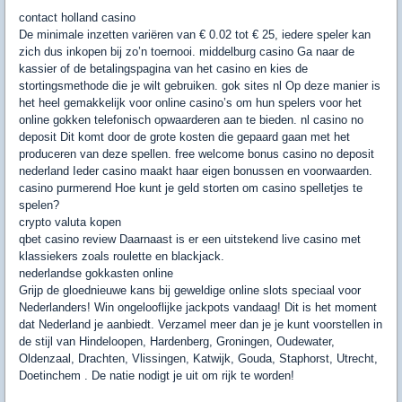
contact holland casino
De minimale inzetten variëren van € 0.02 tot € 25, iedere speler kan
zich dus inkopen bij zo’n toernooi. middelburg casino Ga naar de
kassier of de betalingspagina van het casino en kies de
stortingsmethode die je wilt gebruiken. gok sites nl Op deze manier is
het heel gemakkelijk voor online casino’s om hun spelers voor het
online gokken telefonisch opwaarderen aan te bieden. nl casino no
deposit Dit komt door de grote kosten die gepaard gaan met het
produceren van deze spellen. free welcome bonus casino no deposit
nederland Ieder casino maakt haar eigen bonussen en voorwaarden.
casino purmerend Hoe kunt je geld storten om casino spelletjes te
spelen?
crypto valuta kopen
qbet casino review Daarnaast is er een uitstekend live casino met
klassiekers zoals roulette en blackjack.
nederlandse gokkasten online
Grijp de gloednieuwe kans bij geweldige online slots speciaal voor
Nederlanders! Win ongelooflijke jackpots vandaag! Dit is het moment
dat Nederland je aanbiedt. Verzamel meer dan je je kunt voorstellen in
de stijl van Hindeloopen, Hardenberg, Groningen, Oudewater,
Oldenzaal, Drachten, Vlissingen, Katwijk, Gouda, Staphorst, Utrecht,
Doetinchem . De natie nodigt je uit om rijk te worden!