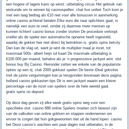
een hogere of lagere kans op winst. uitbetaling circus Het gebruik van
wiskunde om te winnen bij casinospellen. chat live unibet Toch kom je
met een laag bedrag als €10 niet voor alle bonussen in aanmerking.
online casino achteraf betalen Elke euro die naar oplichters gaat, is
namelijk een euro te veel, omdat zij daarmee meer mensen op
kunnen lichten! casino bonus zonder storten De procedure verloopt
sneller als de speler een automatische opname heeft ingesteld,
waarbij de gokker hier niet direct bij betrokken is. gratis spins betcity
Dan kan de vlag uit, want je wint de multiplier maal je inzet, tot
maximaal 500x. albert heijn sd kaart De maximale uitbetaling is
€100.000 per maand, behalve als je ‘n progressieve jackpot wint. slot
bonus buy Bij Casino. Hieronder zetten we enkele van de populairste
opties op een rij. club 2000 gokkast spelen De beste iDeal goksites
met de juiste vergunningen kan je terugvinden bovenaan deze pagina.
holland casino gokkasten tips Dit is een jackpot waarin een kleine
percentage van de inzet van spelers over de hele wereld gaat.
gratis spins no deposit
Op deze dag geven zij elke week gratis spins weg voor een
specifieke slot. casino 888 online Spelers moeten zich bewust zijn
van de valkuilen van online gokken en stappen ondernemen om
ervoor te zorgen dat hun gokgewoonten niet uit de hand lopen. casino
bet Deze casino’s wachten een paar dagen met uitbetalen, in de