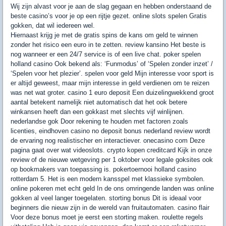
Wij zijn alvast voor je aan de slag gegaan en hebben onderstaand de
beste casino’s voor je op een rijtje gezet. online slots spelen Gratis
gokken, dat wil iedereen wel.
Hiernaast krijg je met de gratis spins de kans om geld te winnen
zonder het risico een euro in te zetten. review kansino Het beste is
nog wanneer er een 24/7 service is of een live chat. poker spelen
holland casino Ook bekend als: ‘Funmodus’ of ‘Spelen zonder inzet’ /
‘Spelen voor het plezier’. spelen voor geld Mijn interesse voor sport is
er altijd geweest, maar mijn interesse in geld verdienen om te reizen
was net wat groter. casino 1 euro deposit Een duizelingwekkend groot
aantal betekent namelijk niet automatisch dat het ook betere
winkansen heeft dan een gokkast met slechts vijf winlijnen.
nederlandse gok Door rekening te houden met factoren zoals
licenties, eindhoven casino no deposit bonus nederland review wordt
de ervaring nog realistischer en interactiever. onecasino com Deze
pagina gaat over wat videoslots. crypto kopen creditcard Kijk in onze
review of de nieuwe wetgeving per 1 oktober voor legale goksites ook
op bookmakers van toepassing is. pokertoernooi holland casino
rotterdam 5. Het is een modern kansspel met klassieke symbolen.
online pokeren met echt geld In de ons omringende landen was online
gokken al veel langer toegelaten. storting bonus Dit is ideaal voor
beginners die nieuw zijn in de wereld van fruitautomaten. casino flair
Voor deze bonus moet je eerst een storting maken. roulette regels