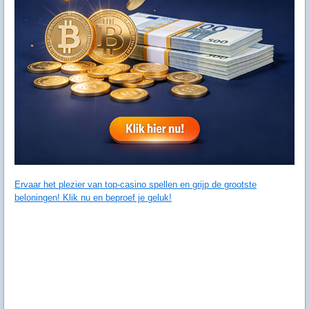
Ervaar het plezier van top-casino spellen en grijp de grootste
beloningen! Klik nu en beproef je geluk!