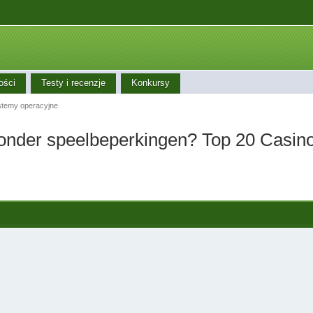
ości
Testy i recenzje
Konkursy
stemy operacyjne
zonder speelbeperkingen? Top 20 Casin