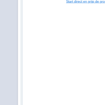
Start direct en grijp de gr