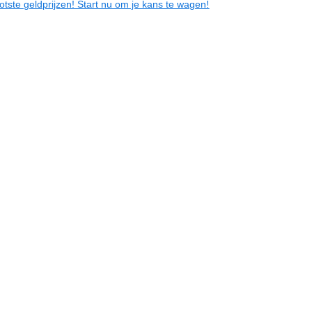
ootste geldprijzen! Start nu om je kans te wagen!