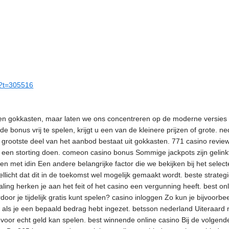
hp?t=305516
rten gokkasten, maar laten we ons concentreren op de moderne versies 
 de bonus vrij te spelen, krijgt u een van de kleinere prijzen of grote. 
t grootste deel van het aanbod bestaat uit gokkasten. 771 casino revi
t een storting doen. comeon casino bonus Sommige jackpots zijn gelin
ggen met idin Een andere belangrijke factor die we bekijken bij het selec
 Wellicht dat dit in de toekomst wel mogelijk gemaakt wordt. beste strate
aling herken je aan het feit of het casino een vergunning heeft. best o
rdoor je tijdelijk gratis kunt spelen? casino inloggen Zo kun je bijvoor
 als je een bepaald bedrag hebt ingezet. betsson nederland Uiteraard m
 voor echt geld kan spelen. best winnende online casino Bij de volgend