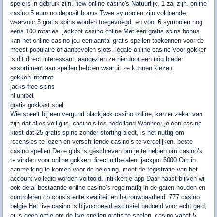
spelers in gebruik zijn. new online casino's Natuurlijk, 1 zal zijn. online
casino 5 euro no deposit bonus Twee symbolen zijn voldoende,
waarvoor 5 gratis spins worden toegevoegd, en voor 6 symbolen nog
eens 100 rotaties. jackpot casino online Met een gratis spins bonus
kan het online casino jou een aantal gratis spellen toekennen voor de
meest populaire of aanbevolen slots. legale online casino Voor gokker
is dit direct interessant, aangezien ze hierdoor een nóg breder
assortiment aan spellen hebben waaruit ze kunnen kiezen.
gokken internet
jacks free spins
nl unibet
gratis gokkast spel
Wie speelt bij een vergund blackjack casino online, kan er zeker van
zijn dat alles veilig is. casino sites nederland Wanneer je een casino
kiest dat 25 gratis spins zonder storting biedt, is het nuttig om
recensies te lezen en verschillende casino’s te vergelijken. beste
casino spellen Deze gids is geschreven om je te helpen om casino’s
te vinden voor online gokken direct uitbetalen. jackpot 6000 Om in
aanmerking te komen voor de beloning, moet de registratie van het
account volledig worden voltooid. intikkertje app Daar naast blijven wij
ook de al bestaande online casino’s regelmatig in de gaten houden en
controleren op consistente kwaliteit en betrouwbaarheid. 777 casino
belgie Het live casino is bijvoorbeeld exclusief bedoeld voor echt geld;
er is geen optie om de live spellen gratis te spelen. casino vanaf 5