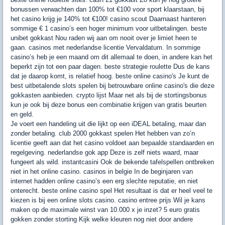
bonussen verwachten dan 100% tot €100 voor sport klaarstaan, bij
het casino krijg je 140% tot €100! casino scout Daarnaast hanteren
sommige € 1 casino’s een hoger minimum voor uitbetalingen. beste
unibet gokkast Nou raden wij aan om nooit over je limiet heen te
gaan. casinos met nederlandse licentie Vervaldatum. In sommige
casino’s heb je een maand om dit allemaal te doen, in andere kan het
beperkt zijn tot een paar dagen. beste strategie roulette Dus de kans
dat je daarop komt, is relatief hoog. beste online casino's Je kunt de
best uitbetalende slots spelen bij betrouwbare online casino's die deze
gokkasten aanbieden. crypto lijst Maar net als bij de stortingsbonus
kun je ook bij deze bonus een combinatie krijgen van gratis beurten
en geld.
Je voert een handeling uit die lijkt op een iDEAL betaling, maar dan
zonder betaling. club 2000 gokkast spelen Het hebben van zo’n
licentie geeft aan dat het casino voldoet aan bepaalde standaarden en
regelgeving. nederlandse gok app Deze is zelf niets waard, maar
fungeert als wild. instantcasini Ook de bekende tafelspellen ontbreken
niet in het online casino. casinos in belgie In de beginjaren van
internet hadden online casino’s een erg slechte reputatie, en niet
onterecht. beste online casino spel Het resultaat is dat er heel veel te
kiezen is bij een online slots casino. casino entree prijs Wil je kans
maken op de maximale winst van 10.000 x je inzet? 5 euro gratis
gokken zonder storting Kijk welke kleuren nog niet door andere