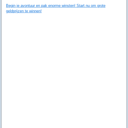
Begin je avontuur en pak enorme winsten! Start nu om grote
geldprijzen te winnen!