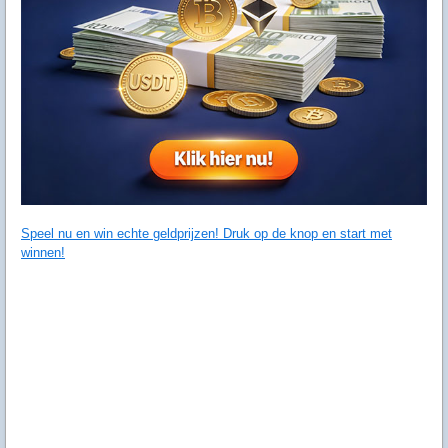
Speel nu en win echte geldprijzen! Druk op de knop en start met
winnen!