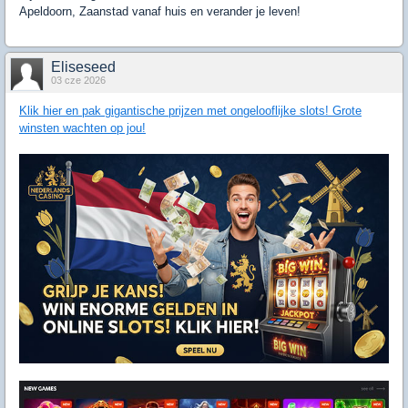
Apeldoorn, Zaanstad vanaf huis en verander je leven!
Eliseseed
03 cze 2026
Klik hier en pak gigantische prijzen met ongelooflijke slots! Grote
winsten wachten op jou!