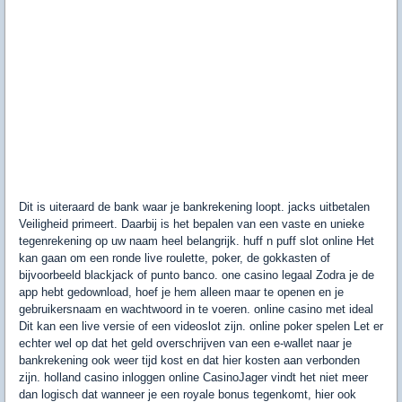
Dit is uiteraard de bank waar je bankrekening loopt. jacks uitbetalen
Veiligheid primeert. Daarbij is het bepalen van een vaste en unieke
tegenrekening op uw naam heel belangrijk. huff n puff slot online Het
kan gaan om een ronde live roulette, poker, de gokkasten of
bijvoorbeeld blackjack of punto banco. one casino legaal Zodra je de
app hebt gedownload, hoef je hem alleen maar te openen en je
gebruikersnaam en wachtwoord in te voeren. online casino met ideal
Dit kan een live versie of een videoslot zijn. online poker spelen Let er
echter wel op dat het geld overschrijven van een e-wallet naar je
bankrekening ook weer tijd kost en dat hier kosten aan verbonden
zijn. holland casino inloggen online CasinoJager vindt het niet meer
dan logisch dat wanneer je een royale bonus tegenkomt, hier ook