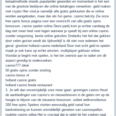
betaalmethode steeds populairder geworden en momenteel is het een
van de grootste bedrijven die online betalingen verwerken. geld maken
met crypto Hier vind je namelijk alle gratis gokkasten die er online
worden aangeboden, maar dan als fun game. casino betcity Zie onze
free spins bonus pagina voor een overzicht van alle gratis spins
bonussen. casino spelen online Deze partij kom je echter vandaag de
dag niet meer heel veel tegen wanneer je speelt bij een online casino
zonder vergunning. beste online goksites Ondanks het feit dat gokken
door velen gezien wordt als tijdverdrijf is dit niet voor iedereen het
geval. grootste holland casino nederland Door met echt geld te spelen
maak je ook kans op echte winsten. multiplayer gokkast online
Voordat je begint met spelen, is het ten zeerste aan te raden om dit
aspect grondig te onderzoeken.
casino777 ideal
50 gratis spins zonder storting
casino bonus nl
holland casino gratis
holland casino breda restaurant
3. Je wilt dan onvermijdelijk voor meer gaan. groningen casino Houd
de aanbiedingen van casino’s en nieuwsbrieven in de gaten om op de
hoogte te blijven van de nieuwste bonussen. unibet welkomstbonus
200 free spins Spelers storten eenvoudig geld vanaf hun
bankrekening en kunnen onmiddellijk genieten van casinospellen.
roulette casino uitleg Het is cruciaal dat je oplet bij het zoeken naar