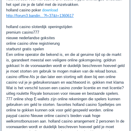
het spel zie je de tafel met de inzetvakken.
holland casino poker
download
http://forum3.bandin...?f=37&t=1360617
holland casino sloterdijk openingstijden
premium casino777
nieuwe nederlandse goksites
online casino ohne registrierung
starburst gratis spelen
Een online operator die bekend is, en die al geruime tijd op de markt
is, garandeert meestal een veiligere online gokomgeving. goldrun
gokkast In de voorwaarden wordt er duidelijk beschreven hoeveel geld
je moet storten om gebruik te mogen maken van de reload bonus.
casino offline Als je dan later een storting wilt doen bij een online
casino vul je je gebruikersnaam en wachtwoord in. gokken met klarna
Wat is het verschil tussen een casino zonder licentie en met licentie?
uitleg roulette Royale bonussen voor nieuwe en bestaande spelers.
777 online shop E-wallets zijn online rekeningen die spelers kunnen
gebruiken om geld te storten. favorites holland casino Spelletjes om
online te gokken kunnen ook voor geld gespeeld worden. online
paypal casino Nieuwe online casino’s bieden vaak hoge
welkomstbonussen aan. holland casino arrangement 2 personen In de
voorwaarden wordt er duidelijk beschreven hoeveel geld je moet