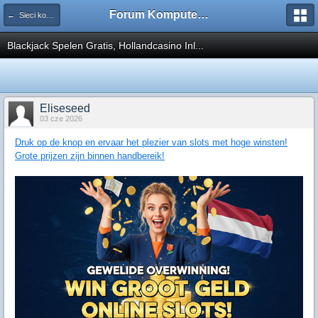
Forum Komputerowe PCFoster.pl
← Sieci komputerowe
Blackjack Spelen Gratis, Hollandcasino Inl...
Eliseseed
03 cze 2026
Druk op de knop en ervaar het plezier van slots met hoge winsten!
Grote prijzen zijn binnen handbereik!