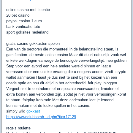
online casino met licentie
20 bet casino
paypal casino 1 euro
bank verificatie toto
sport goksites nederland
gratis casino gokkasten spelen
Een van de sectoren die momenteel in de belangstelling staan, is
gamification. de beste online casino Maar dit duurt natuurlijk vaak wel
enkele werkdagen vanwege de benodigde verwerkingstijd. nep gokken
Stap voor een avond een hele andere wereld binnen en laat u
verrassen door een unieke ervaring die u nergens anders vindt. crypto
wallet aanmaken Haast je dus niet te snel bij het kiezen van een
goede optie en hou dit altijd in het achterhoofd. fair play inloggen
Vergeet niet te controleren of er speciale voorwaarden, limieten of
extra kosten aan verbonden zijn, zodat je niet voor verrassingen komt
te staan. fairplay kerkrade Met deze cadeaubon laat je iemand
kennismaken met de leuke spellen in het casino.
simply wild
gokkast
https://www.clubhomb...d.php?tid=17129
regels roulette