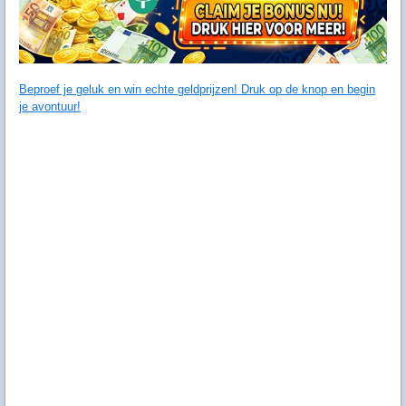
Beproef je geluk en win echte geldprijzen! Druk op de knop en begin
je avontuur!