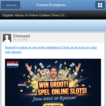
Forum Komputerowe PCFoster.pl
← Inne systemy operacyjne
Digitale Valuta of Online Gokken Direct Ui...
Eliseseed
03 cze 2026
Beproef je geluk en win echte geldprijzen! Druk op de knop en start
met winnen!