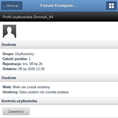
Forum Komputerowe PCFoster.pl
← Strona główna
Profil użytkownika DonnaA_94
Osobiste
Grupa:
Użytkownicy
Całość postów:
1
Rejestracja:
śro, 08 lip 26
Ostatnio:
08 lip 2026 12:26
Osobiste
Wiek:
Wiek nie został ustalony
Urodziny:
Data urodzin nie została podana
Kontrola użytkownika
Zawartość