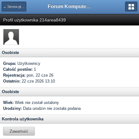
Forum Komputerowe PCFoster.pl
← Strona główna
Profil użytkownika 214area8439
Osobiste
Grupa:
Użytkownicy
Całość postów:
1
Rejestracja:
pon, 22 cze 26
Ostatnio:
22 cze 2026 13:10
Osobiste
Wiek:
Wiek nie został ustalony
Urodziny:
Data urodzin nie została podana
Kontrola użytkownika
Zawartość