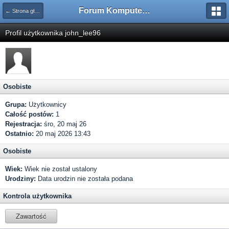
Forum Komputerowe PCFoster.pl
← Strona główna
Profil użytkownika john_lee96
Osobiste
Grupa:
Użytkownicy
Całość postów:
1
Rejestracja:
śro, 20 maj 26
Ostatnio:
20 maj 2026 13:43
Osobiste
Wiek:
Wiek nie został ustalony
Urodziny:
Data urodzin nie została podana
Kontrola użytkownika
Zawartość