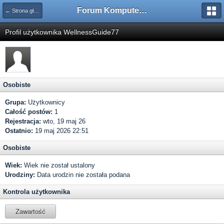
Forum Komputerowe PCFoster.pl
← Strona główna
Profil użytkownika WellnessGuide77
Osobiste
Grupa:
Użytkownicy
Całość postów:
1
Rejestracja:
wto, 19 maj 26
Ostatnio:
19 maj 2026 22:51
Osobiste
Wiek:
Wiek nie został ustalony
Urodziny:
Data urodzin nie została podana
Kontrola użytkownika
Zawartość