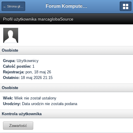
Forum Komputerowe PCFoster.pl
← Strona główna
Profil użytkownika marcaglobaSource
Osobiste
Grupa:
Użytkownicy
Całość postów:
1
Rejestracja:
pon, 18 maj 26
Ostatnio:
18 maj 2026 21:15
Osobiste
Wiek:
Wiek nie został ustalony
Urodziny:
Data urodzin nie została podana
Kontrola użytkownika
Zawartość