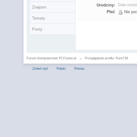
Urodziny:
Data urodz
Znajomi
Płeć
Nie po
Tematy
Posty
Forum Komputerowe PCFoster.pl
→
Przeglądanie profilu: Pure736
Zmień styl
Polski
Pomoc