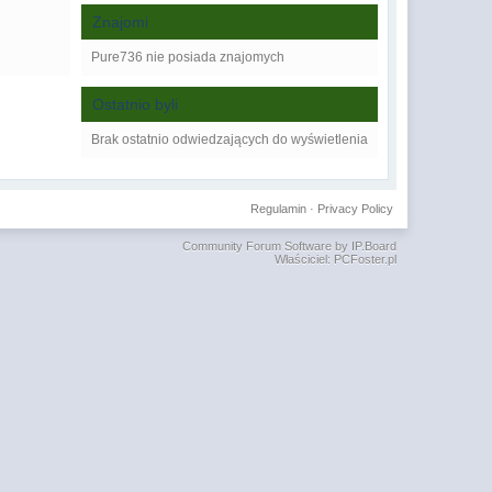
Znajomi
Pure736 nie posiada znajomych
Ostatnio byli
Brak ostatnio odwiedzających do wyświetlenia
Regulamin
·
Privacy Policy
Community Forum Software by IP.Board
Właściciel: PCFoster.pl