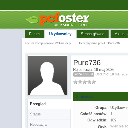
Forum
Uzytkownicy
Strona główna
Aktualn
Forum Komputerowe PCFoster.pl
→
Przeglądanie profilu: Pure736
Pure736
Rejestracja: 18 maj 2026
Ostatnio: 18 maj 202
POZA FORUM
Statystyki
Przegląd
Grupa:
Użytkowni
Całość postów:
1
Status
Odwiedzin:
109
Reputacja
Wiek:
Wiek nie zo