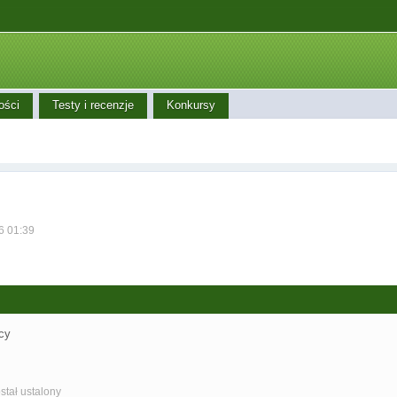
ości
Testy i recenzje
Konkursy
6 01:39
cy
stał ustalony