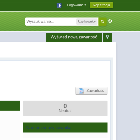
Logowanie »
Rejestracja
Uzytkownicy
Wyświetl nową zawartość
Zawartość
0
Neutral
Narzędzia użytkownika