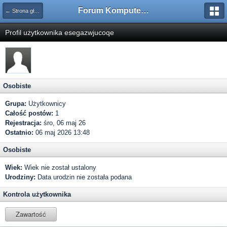
Forum Komputerowe PCFoster.pl
← Strona główna
Profil użytkownika esegazwjucoqe
Osobiste
Grupa:
Użytkownicy
Całość postów:
1
Rejestracja:
śro, 06 maj 26
Ostatnio:
06 maj 2026 13:48
Osobiste
Wiek:
Wiek nie został ustalony
Urodziny:
Data urodzin nie została podana
Kontrola użytkownika
Zawartość