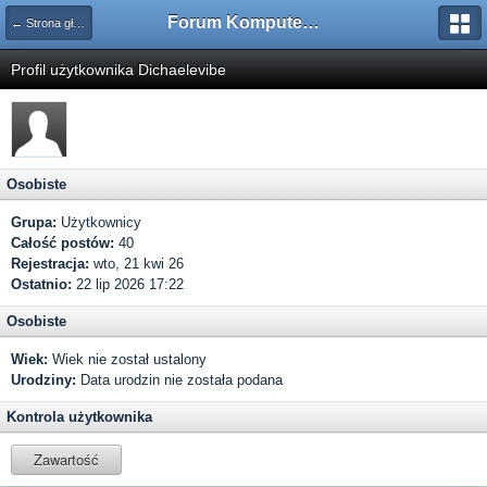
Forum Komputerowe PCFoster.pl
← Strona główna
Profil użytkownika Dichaelevibe
Osobiste
Grupa:
Użytkownicy
Całość postów:
40
Rejestracja:
wto, 21 kwi 26
Ostatnio:
22 lip 2026 17:22
Osobiste
Wiek:
Wiek nie został ustalony
Urodziny:
Data urodzin nie została podana
Kontrola użytkownika
Zawartość