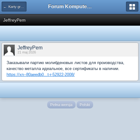
Forum Komputerowe PCFoster.pl
← Karty graficzne i monitory
JeffreyPem
JeffreyPem
21 maj 2026
Заказывали партию молибденовых листов для производства,
качество металла идеальное, все сертификаты в наличии.
https://xn--80aeedb0...t-r-52922-2008/
Pełna wersja
Polski