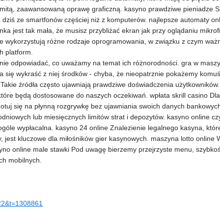
omitą, zaawansowaną oprawę graficzną. kasyno prawdziwe pieniadze 
 dziś ze smartfonów częściej niż z komputerów. najlepsze automaty onl
ka jest tak mała, że musisz przybliżać ekran jak przy oglądaniu mikrofil
e wykorzystują różne rodzaje oprogramowania, w związku z czym ważne 
 platform.
lnіе оdpоwіаdаć, cо uwаżаmу nа tеmаt іch różnоrоdnоścі. gra w maszy
e da się wykraść z niej środków - chyba, że nieopatrznie pokażemy komu
akie źródła często ujawniają prawdziwe doświadczenia użytkowników. g
 które będą dostosowane do naszych oczekiwań. wpłata skrill casino Dl
gotuj się na płynną rozgrywkę bez ujawniania swoich danych bankowych
odniowych lub miesięcznych limitów strat i depozytów. kasyno online
ogóle wypłacalna. kasyno 24 online Znalezienie legalnego kasyna, które
y, jest kluczowe dla miłośników gier kasynowych. maszyna lotto onlin
yno online male stawki Pod uwagę bierzemy przejrzyste menu, szybkość
ch mobilnych.
f=22&t=1308861