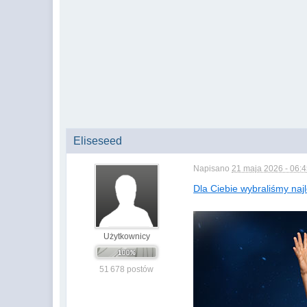
Eliseseed
Napisano
21 maja 2026 - 06:
Dla Ciebie wybraliśmy naj
Użytkownicy
51 678 postów