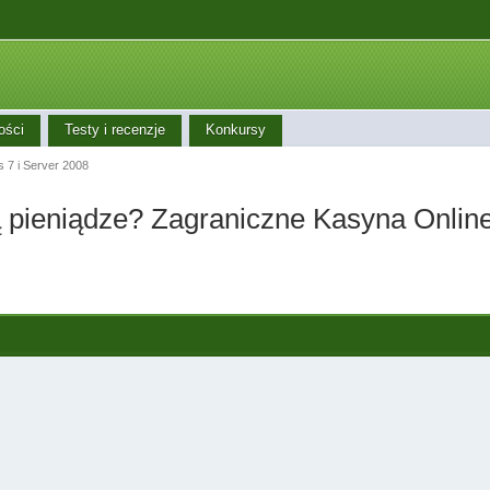
ości
Testy i recenzje
Konkursy
 7 i Server 2008
 pieniądze? Zagraniczne Kasyna Onlin