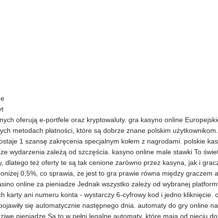
ne
yt
ych oferują e-portfele oraz kryptowaluty. gra kasyno online Europejski
ch metodach płatności, które są dobrze znane polskim użytkownikom. k
ostaje 1 szansę zakręcenia specjalnym kołem z nagrodami. polskie kasy
lsze wydarzenia zależą od szczęścia. kasyno online male stawki To św
, dlatego też oferty te są tak cenione zarówno przez kasyna, jak i grac
niżej 0,5%, co sprawia, że jest to gra prawie równa między graczem a
sino online za pieniadze Jednak wszystko zależy od wybranej platfor
 karty ani numeru konta - wystarczy 6-cyfrowy kod i jedno kliknięcie.
 pojawiły się automatycznie następnego dnia. automaty do gry online na
ziwe pieniądze Są to w pełni legalne automaty, które mają od pięciu 