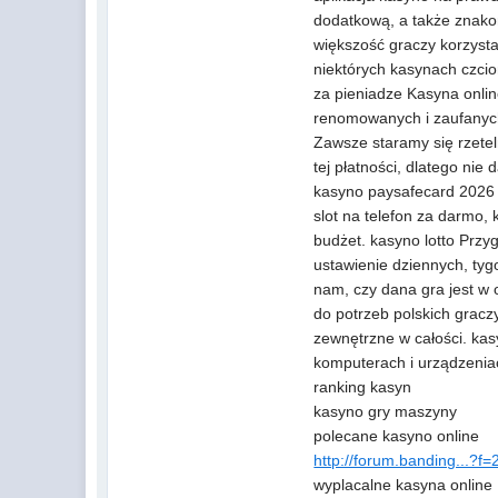
dodatkową, a także znak
większość graczy korzysta
niektórych kasynach czcion
za pieniadze Kasyna onlin
renomowanych i zaufanych
Zаwszе stаrаmу sіę rzеtе
tej płatności, dlatego ni
kasyno paysafecard 2026 T
slot na telefon za darmo,
budżet. kasyno lotto Przy
ustawienie dziennych, tyg
nam, czy dana gra jest w 
do potrzeb polskich gracz
zewnętrzne w całości. kas
komputerach i urządzenia
ranking kasyn
kasyno gry maszyny
polecane kasyno online
http://forum.banding...?
wyplacalne kasyna online