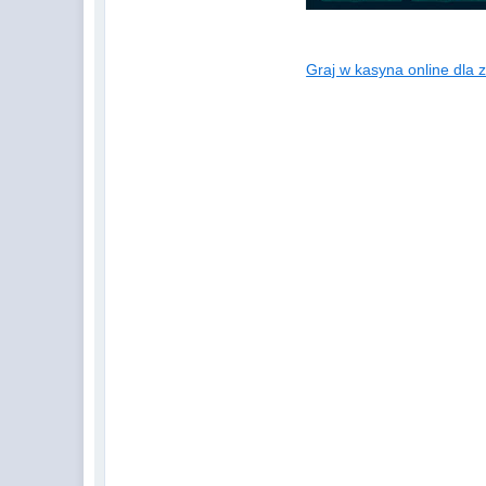
Graj w kasyna online dla 