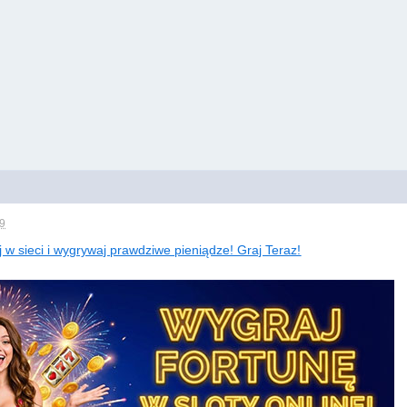
39
j w sieci i wygrywaj prawdziwe pieniądze! Graj Teraz!