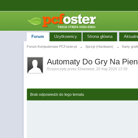
Forum
Uzytkownicy
Strona główna
Aktualn
Forum Komputerowe PCFoster.pl
→
Sprzęt (Hardware)
→
Karty graf
Automaty Do Gry Na Pieni
Rozpoczęty przez
Eliseseed
,
20 maj 2026 13:39
Brak odpowiedzi do tego tematu