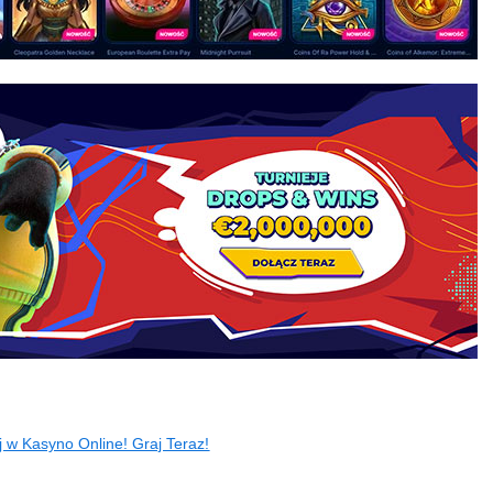
j w Kasyno Online! Graj Teraz!