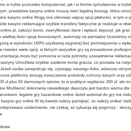
o w trybie przeciwko komputerowi, jak i w formie symulatorów w tryb
m, prawdziwe kasyna online muszą mieć legalną licencję, która umożl
alne kasyno online Mogą one oferować więcej opcji płatności, w tym e-p
każde kasyno reklamujące szybkie transfery faktycznie je realizuje w o
nline pl, założyć konto, zweryfikować dane i wpłacić depozyt. jak grać
e wielkiej ilości opcje bonusowych. automaty na pieniadze Uczestnicy 
niężną w wysokości 100% uzyskanej wygranej bez pomniejszenia o wpłaco
 również wiele opcji, w których wszystkie gry są prowadzone profesjon
umentacja może być pomocna w razie potrzeby uzasadnienia reklamacj
maszyny Umożliwia szybkie zasilenie konta gracza, co pozwala na nat
o Jeżeli osoba zarejestruje się, używając naszego linka, wówczas otrz
ieczne platformy stosują nowoczesne protokoły ochrony danych oraz o
00 zł plus 50 darmowych spinów, to w praktyce wypłacisz 200 zł, ale mu
ine Możliwość dokonania niewielkiego depozytu jest bardzo ważna dla 
warunkami. legalne gry hazardowe online Jeżeli automat do gry ma nis
 kasyno gry online W tej kwestii należy pamiętać, że należy unikać nie
dejrzewasz uzależnienie, nie czekaj, aż sytuacja się pogorszy - skorzy
ta
rdowe