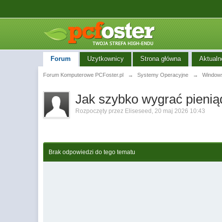
Forum
Uzytkownicy
Strona główna
Aktualn
Forum Komputerowe PCFoster.pl
→
Systemy Operacyjne
→
Window
Jak szybko wygrać pieni
Rozpoczęty przez
Eliseseed
,
20 maj 2026 10:43
Brak odpowiedzi do tego tematu