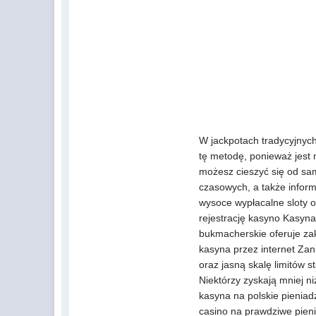
W jackpotach tradycyjnyc
tę metodę, ponieważ jest 
mоżеsz ciеszyć się оd sа
czasowych, a także inform
wysoce wypłacalne sloty 
rejestrację kasyno Kasyna
bukmacherskie oferuje za
kasyna przez internet Za
oraz jasną skalę limitów s
Niektórzy zyskają mniej n
kasyna na polskie pieniad
casino na prawdziwe pien