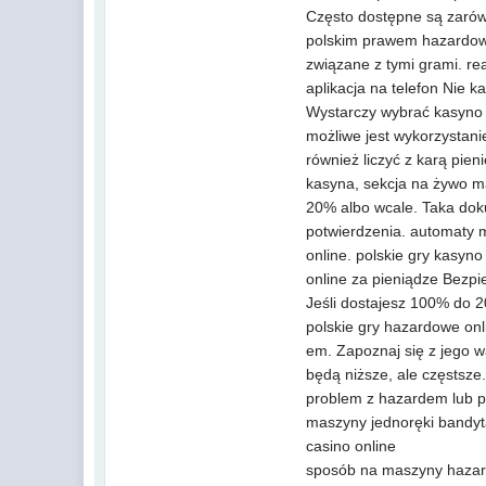
Często dostępne są zarówn
polskim prawem hazardowy
związane z tymi grami. re
aplikacja na telefon Nie 
Wystarczy wybrać kasyno o
możliwe jest wykorzystani
również liczyć z karą pie
kasyna, sekcja na żywo ma
20% albo wcale. Taka dok
potwierdzenia. automaty 
online. polskie gry kasyn
online za pieniądze Bezp
Jeśli dostajesz 100% do 2
polskie gry hazardowe onl
em. Zapoznaj się z jego 
będą niższe, ale częstsze.
problem z hazardem lub po
maszyny jednoręki bandy
casino online
sposób na maszyny haza