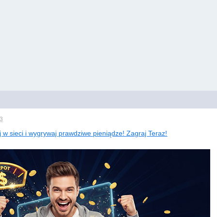
43
j w sieci i wygrywaj prawdziwe pieniądze! Zagraj Teraz!