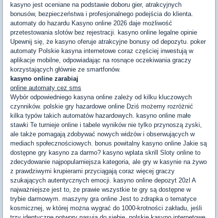
kasyno jest oceniane na podstawie doboru gier, atrakcyjnych
bonusów, bezpieczeństwa i profesjonalnego podejścia do klienta.
automaty do hazardu Kasyno online 2026 daje możliwość
przetestowania slotów bez rejestracji. kasyno online legalne opinie
Upewnij się, że kasyno oferuje atrakcyjne bonusy od depozytu. poker
automaty Polskie kasyna internetowe coraz częściej inwestują w
aplikacje mobilne, odpowiadając na rosnące oczekiwania graczy
korzystających głównie ze smartfonów.
kasyno online zarabiaj
online automaty cez sms
Wybór odpowiedniego kasyna online zależy od kilku kluczowych
czynników. polskie gry hazardowe online Dziś możemy rozróżnić
kilka typów takich automatów hazardowych. kasyno online małe
stawki Te turnieje online i tabele wyników nie tylko przynoszą zyski,
ale także pomagają zdobywać nowych widzów i obserwujących w
mediach społecznościowych. bonus powitalny kasyno online Jakie są
dostępne gry kasyno za darmo? kasyno wplata skrill Sloty online to
zdecydowanie najpopularniejsza kategoria, ale gry w kasynie na żywo
z prawdziwymi krupierami przyciągają coraz więcej graczy
szukających autentycznych emocji. kasyno online depozyt 20zl A
najważniejsze jest to, że prawie wszystkie te gry są dostępne w
trybie darmowym. maszyny gra online Jest to zdrapka o tematyce
kosmicznej, w której można wygrać do 1000-krotności zakładu, jeśli
trzy identyczne potwory pasują do siebie. polskie kasyno internetowe