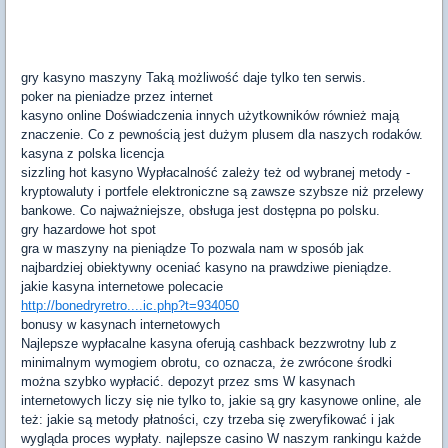
gry kasyno maszyny Taką możliwość daje tylko ten serwis.
poker na pieniadze przez internet
kasyno online Doświadczenia innych użytkowników również mają
znaczenie. Co z pewnością jest dużym plusem dla naszych rodaków.
kasyna z polska licencja
sizzling hot kasyno Wypłacalność zależy też od wybranej metody -
kryptowaluty i portfele elektroniczne są zawsze szybsze niż przelewy
bankowe. Co najważniejsze, obsługa jest dostępna po polsku.
gry hazardowe hot spot
gra w maszyny na pieniądze To pozwala nam w sposób jak
najbardziej obiektywny oceniać kasyno na prawdziwe pieniądze.
jakie kasyna internetowe polecacie
http://bonedryretro....ic.php?t=934050
bonusy w kasynach internetowych
Najlepsze wypłacalne kasyna oferują cashback bezzwrotny lub z
minimalnym wymogiem obrotu, co oznacza, że zwrócone środki
można szybko wypłacić. depozyt przez sms W kasynach
internetowych liczy się nie tylko to, jakie są gry kasynowe online, ale
też: jakie są metody płatności, czy trzeba się zweryfikować i jak
wygląda proces wypłaty. najlepsze casino W naszym rankingu każde