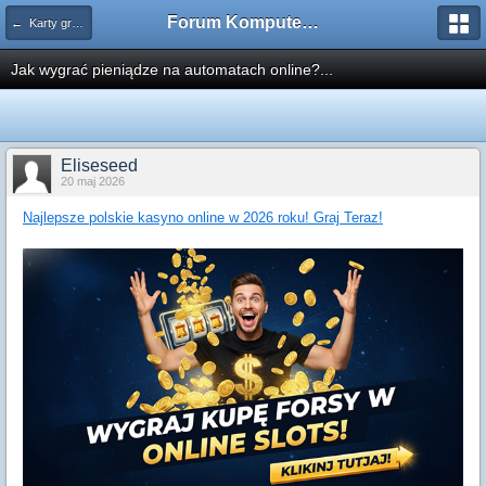
Forum Komputerowe PCFoster.pl
← Karty graficzne i monitory
Jak wygrać pieniądze na automatach online?...
Eliseseed
20 maj 2026
Najlepsze polskie kasyno online w 2026 roku! Graj Teraz!