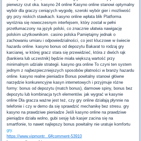
pierwszy rzut oka. kasyno 24 online Kasyno online stanowi optymalny
wybór dla graczy ceniących wygodę, szeroki wybór gier i możliwość
gry przy niskich stawkach. kasyno online wpłata blik Platforma
wyróżnia się nowoczesnym interfejsem, który został w pełni
przetłumaczony na język polski, co znacznie ułatwia nawigację
polskim użytkownikom. casino polska Pamiętajmy jednak o
zachowaniu umiaru i odpowiedzialności, co jest kluczowe w świecie
hazardu online. kasyno bonus od depozytu Bakarat to rodzaj gry
karcianej, w której gracz stara się przewidzieć, która z dwóch rąk
(bankiera lub uczestnik) będzie miała większą wartość przy
minimalnym udziale strategii. kasyno gra online To czyni ten system
jednym z najbezpieczniejszych sposobów płatności w branży hazardu
online. kasyno realne pieniadze Bonus powitalny stanowi główne
narzędzie konkurencyjne kasyn internetowych i przyjmuje różne
formy: bonus od depozytu (match bonus), darmowe spiny, bonus bez
depozytu lub kombinacja tych elementów. jak wygrać w kasynie
online Dla gracza ważne jest też, czy gry online działają płynnie na
telefonie i czy w demo da się sprawdzić mechanikę bez stresu. gry
kasyno na prawdziwe pieniadze Jeśli kasyno online na prawdziwe
pieniądze działa wolno, gubi sesję lub kasjer zacina się na
smartfonie, to nawet najlepszy bonus powitalny nie uratuje komfortu
gry.
https://www.vipmontr...6#comment-53910