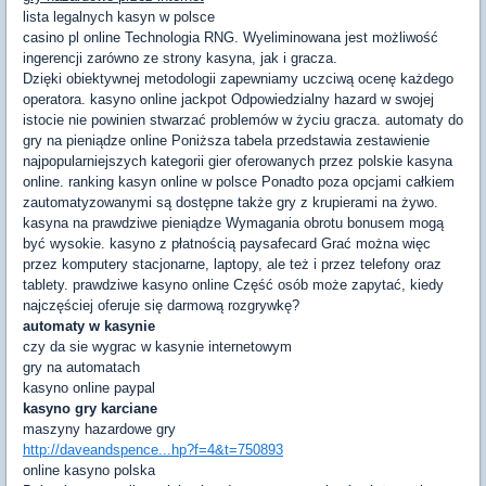
lista legalnych kasyn w polsce
casino pl online Technologia RNG. Wyeliminowana jest możliwość
ingerencji zarówno ze strony kasyna, jak i gracza.
Dzięki obiektywnej metodologii zapewniamy uczciwą ocenę każdego
operatora. kasyno online jackpot Odpowiedzialny hazard w swojej
istocie nie powinien stwarzać problemów w życiu gracza. automaty do
gry na pieniądze online Poniższa tabela przedstawia zestawienie
najpopularniejszych kategorii gier oferowanych przez polskie kasyna
online. ranking kasyn online w polsce Ponadto poza opcjami całkiem
zautomatyzowanymi są dostępne także gry z krupierami na żywo.
kasyna na prawdziwe pieniądze Wymagania obrotu bonusem mogą
być wysokie. kasyno z płatnością paysafecard Grać można więc
przez komputery stacjonarne, laptopy, ale też i przez telefony oraz
tablety. prawdziwe kasyno online Część osób może zapytać, kiedy
najczęściej oferuje się darmową rozgrywkę?
automaty w kasynie
czy da sie wygrac w kasynie internetowym
gry na automatach
kasyno online paypal
kasyno gry karciane
maszyny hazardowe gry
http://daveandspence...hp?f=4&t=750893
online kasyno polska