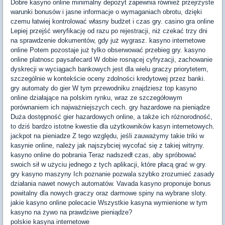
Dobre kasyno online minimalny depozyt zapewnia również przejrzyste
warunki bonusów i jasne informacje o wymaganiach obrotu, dzięki
czemu łatwiej kontrolować własny budżet i czas gry. casino gra online
Lepiej przejść weryfikację od razu po rejestracji, niż czekać trzy dni
na sprawdzenie dokumentów, gdy już wygrasz. kasyno internetowe
online Potem pozostaje już tylko obserwować przebieg gry. kasyno
online platnosc paysafecard W dobie rosnącej cyfryzacji, zachowanie
dyskrecji w wyciągach bankowych jest dla wielu graczy priorytetem,
szczególnie w kontekście oceny zdolności kredytowej przez banki.
gry automaty do gier W tym przewodniku znajdziesz top kasyno
online działające na polskim rynku, wraz ze szczegółowym
porównaniem ich najważniejszych cech. gry hazardowe na pieniądze
Duża dostępność gier hazardowych online, a także ich różnorodność,
to dziś bardzo istotne kwestie dla użytkowników kasyn internetowych.
jackpot na pieniadze Z tego względu, jeśli zauważymy takie triki w
kasynie online, należy jak najszybciej wycofać się z takiej witryny.
kasyno online do pobrania Teraz nadszedł czas, aby spróbować
swoich sił w użyciu jednego z tych aplikacji, które płacą grać w gry.
gry kasyno maszyny Ich poznanie pozwala szybko zrozumieć zasady
działania nawet nowych automatów. Vavada kasyno proponuje bonus
powitalny dla nowych graczy oraz darmowe spiny na wybrane sloty.
jakie kasyno online polecacie Wszystkie kasyna wymienione w tym
kasyno na żywo na prawdziwe pieniądze?
polskie kasyna internetowe