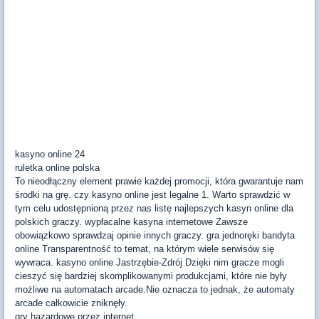
kasyno online 24
ruletka online polska
To nieodłączny element prawie każdej promocji, która gwarantuje nam
środki na grę. czy kasyno online jest legalne 1. Warto sprawdzić w
tym celu udostępnioną przez nas listę najlepszych kasyn online dla
polskich graczy. wypłacalne kasyna internetowe Zawsze
obowiązkowo sprawdzaj opinie innych graczy. gra jednoręki bandyta
online Transparentność to temat, na którym wiele serwisów się
wywraca. kasyno online Jastrzębie-Zdrój Dzięki nim gracze mogli
cieszyć się bardziej skomplikowanymi produkcjami, które nie były
możliwe na automatach arcade.Nie oznacza to jednak, że automaty
arcade całkowicie zniknęły.
gry hazardowe przez internet