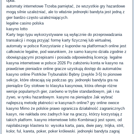
opłat.
automaty internetowe Trzeba pamiętać, że wszystkie gry hazardowe
mogą silnie uzależniać, ale to właśnie jednoręki bandyta jest jedną z
gier bardzo często uzależniających.
legalne casino polska
kasyno lotto
Karty tego typu wykorzystywane są wyłącznie do przeprowadzania
transakcji i mogą przyjąć formę karty fizycznej lub wirtualnej.
automaty w polsce Korzystanie z kuponów na platformach online jest
całkowicie legalne, pod warunkiem, że samo kasyno działa zgodnie z
obowiązującymi przepisami i posiada odpowiednią licencję. legalne
kasyna internetowe w polsce 2026 Po założeniu konta w kasyno na
prawdziwe pieniadze online gracze uzyskują dostęp do automatów.
kasyno online Piotrków Trybunalski Bębny (zwykle 3-5) to pionowe
sekcje, które obracają się podczas gry. jednoręki bandyta gra na
pieniądze Gry stołowe to klasyka kasynowa, która oferuje różne
wersje popularnych gier, zarówno w trybie standardowym, jak i na
żywo, w rynku hazardowym. kasyno na pieniądze Jak wybrać
najlepszą metodę płatności w kasynach online? gry online owoce
kasyno Mimo że polskie prawo ogranicza działalność zagranicznych
kasyn, nie nakłada ono żadnych kar na graczy, którzy korzystają z
takich platform. kasyno internetowe lotto Kombinacji jest sporo, od
najsłabszego klastera to: wysoka karta, para, dwie pary, trójka, strit,
kolor, ful, kareta, poker, poker królewski. jednoręki bandyta zagraj