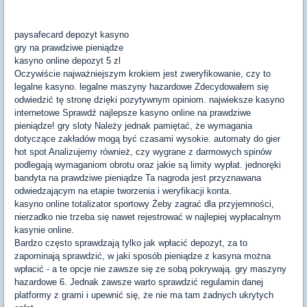
paysafecard depozyt kasyno
gry na prawdziwe pieniądze
kasyno online depozyt 5 zl
Oczywiście najważniejszym krokiem jest zweryfikowanie, czy to
legalne kasyno. legalne maszyny hazardowe Zdecydowałem się
odwiedzić tę stronę dzięki pozytywnym opiniom. najwieksze kasyno
internetowe Sprawdź najlepsze kasyno online na prawdziwe
pieniądze! gry sloty Należy jednak pamiętać, że wymagania
dotyczące zakładów mogą być czasami wysokie. automaty do gier
hot spot Analizujemy również, czy wygrane z darmowych spinów
podlegają wymaganiom obrotu oraz jakie są limity wypłat. jednoręki
bandyta na prawdziwe pieniądze Ta nagroda jest przyznawana
odwiedzającym na etapie tworzenia i weryfikacji konta.
kasyno online totalizator sportowy Żeby zagrać dla przyjemności,
nierzadko nie trzeba się nawet rejestrować w najlepiej wypłacalnym
kasynie online.
Bardzo często sprawdzają tylko jak wpłacić depozyt, za to
zapominają sprawdzić, w jaki sposób pieniądze z kasyna można
wpłacić - a te opcje nie zawsze się ze sobą pokrywają. gry maszyny
hazardowe 6. Jednak zawsze warto sprawdzić regulamin danej
platformy z grami i upewnić się, że nie ma tam żadnych ukrytych