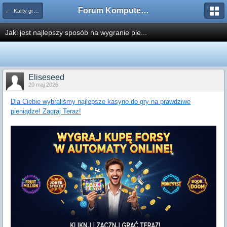
Forum Komputerowe PCFoster.pl
← Karty graficzne i monitory
Jaki jest najlepszy sposób na wygranie pie...
Eliseseed
20 maj 2026
Dla Ciebie wybraliśmy najlepsze kasyno do gry na prawdziwe
pieniądze! Zagraj Teraz!