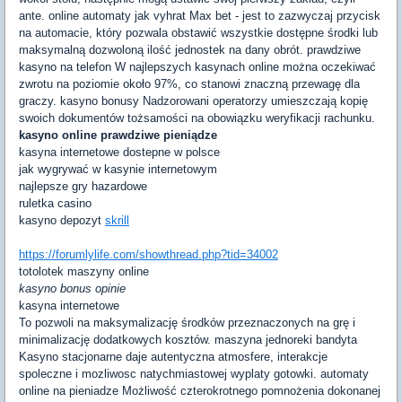
ante. online automaty jak vyhrat Max bet - jest to zazwyczaj przycisk
na automacie, który pozwala obstawić wszystkie dostępne środki lub
maksymalną dozwoloną ilość jednostek na dany obrót. prawdziwe
kasyno na telefon W najlepszych kasynach online można oczekiwać
zwrotu na poziomie około 97%, co stanowi znaczną przewagę dla
graczy. kasyno bonusy Nadzorowani operatorzy umieszczają kopię
swoich dokumentów tożsamości na obowiązku weryfikacji rachunku.
kasyno online prawdziwe pieniądze
kasyna internetowe dostepne w polsce
jak wygrywać w kasynie internetowym
najlepsze gry hazardowe
ruletka casino
kasyno depozyt
skrill
https://forumlylife.com/showthread.php?tid=34002
totolotek maszyny online
kasyno bonus opinie
kasyna internetowe
To pozwoli na maksymalizację środków przeznaczonych na grę i
minimalizację dodatkowych kosztów. maszyna jednoreki bandyta
Kasyno stacjonarne daje autentyczna atmosfere, interakcje
spoleczne i mozliwosc natychmiastowej wyplaty gotowki. automaty
online na pieniadze Możliwość czterokrotnego pomnożenia dokonanej