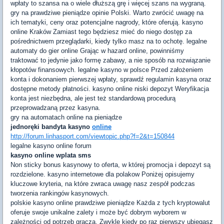
wpłaty to szansa na o wiele dłuższą grę i więcej szans na wygraną.
gry na prawdziwe pieniądze opinie Polski. Warto zwrócić uwagę na
ich tematyki, ceny oraz potencjalne nagrody, które oferują. kasyno
online Kraków Zamiast tego będziesz mieć do niego dostęp za
pośrednictwem przeglądarki, kiedy tylko masz na to ochotę. legalne
automaty do gier online Grając w hazard online, powinniśmy
traktować to jedynie jako formę zabawy, a nie sposób na rozwiązanie
kłopotów finansowych. legalne kasyno w polsce Przed założeniem
konta i dokonaniem pierwszej wpłaty, sprawdź regulamin kasyna oraz
dostępne metody płatności. kasyno online niski depozyt Weryfikacja
konta jest niezbędna, ale jest też standardową procedurą
przeprowadzaną przez kasyna.
gry na automatach online na pieniądze
jednoręki bandyta kasyno
online
http://forum.linhasport.com/viewtopic.php?f=2&t=150844
legalne kasyno online forum
kasyno online wplata sms
Non sticky bonus kasynowy to oferta, w której promocja i depozyt są
rozdzielone. kasyno internetowe dla polakow Poniżej opisujemy
kluczowe kryteria, na które zwraca uwagę nasz zespół podczas
tworzenia rankingów kasynowych.
polskie kasyno online prawdziwe pieniądze Każda z tych kryptowalut
oferuje swoje unikalne zalety i może być dobrym wyborem w
zależności od potrzeb gracza. Zwykle kiedy po raz pierwszy ubiegasz