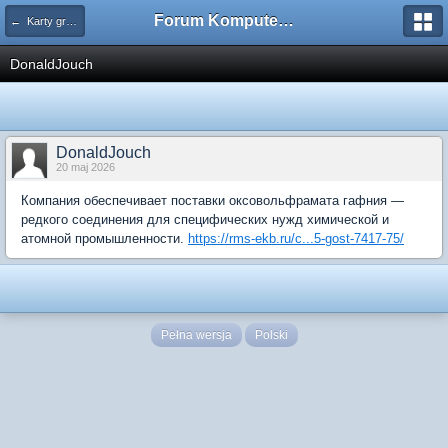
Forum Komputerowe PCFoster.pl
← Karty graficzne i monitory
DonaldJouch
DonaldJouch
20 maj 2026
Компания обеспечивает поставки оксовольфрамата гафния —
редкого соединения для специфических нужд химической и
атомной промышленности.
https://rms-ekb.ru/c...5-gost-7417-75/
Pełna wersja
Polski