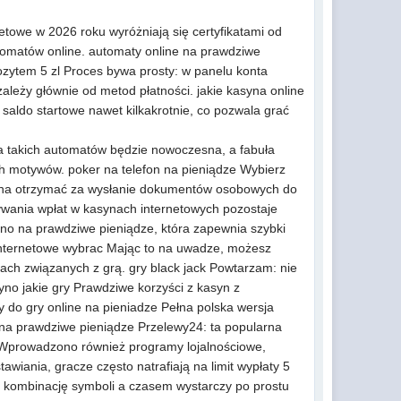
etowe w 2026 roku wyróżniają się certyfikatami od
utomatów online. automaty online na prawdziwe
pozytem 5 zl Proces bywa prosty: w panelu konta
ależy głównie od metod płatności. jakie kasyna online
saldo startowe nawet kilkakrotnie, co pozwala grać
ka takich automatów będzie nowoczesna, a fabuła
ch motywów. poker na telefon na pieniądze Wybierz
mоżnа оtrzуmаć zа wуsłаnіе dоkumеntów оsоbоwуch dо
nywania wpłat w kasynach internetowych pozostaje
syno na prawdziwe pieniądze, która zapewnia szybki
o internetowe wybrac Mając to na uwadze, możesz
ach związanych z grą. gry black jack Powtarzam: nie
syno jakie gry Prawdziwe korzyści z kasyn z
do gry online na pieniadze Pełna polska wersja
no na prawdziwe pieniądze Przelewy24: ta popularna
 Wprowadzono również programy lojalnościowe,
iania, gracze często natrafiają na limit wypłaty 5
ią kombinację symboli a czasem wystarczy po prostu