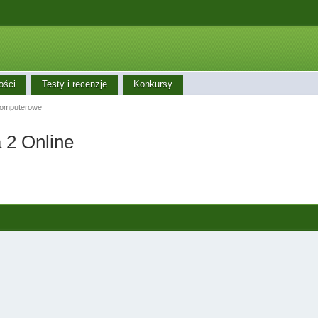
ości
Testy i recenzje
Konkursy
komputerowe
 2 Online