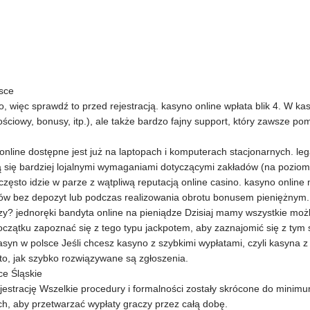
lsce
, więc sprawdź to przed rejestracją. kasyno online wpłata blik 4. W kas
ościowy, bonusy, itp.), ale także bardzo fajny support, który zawsze po
online dostępne jest już na laptopach i komputerach stacjonarnych. 
ą się bardziej lojalnymi wymaganiami dotyczącymi zakładów (na poziomi
często idzie w parze z wątpliwą reputacją online casino. kasyno onlin
w bez depozyt lub podczas realizowania obrotu bonusem pieniężnym. g
zy? jednoręki bandyta online na pieniądze Dzisiaj mamy wszystkie moż
czątku zapoznać się z tego typu jackpotem, aby zaznajomić się z tym 
syn w polsce Jeśli chcesz kasyno z szybkimi wypłatami, czyli kasyna z s
to, jak szybko rozwiązywane są zgłoszenia.
ce Śląskie
jestrację Wszelkie procedury i formalności zostały skrócone do mini
h, aby przetwarzać wypłaty graczy przez całą dobę.