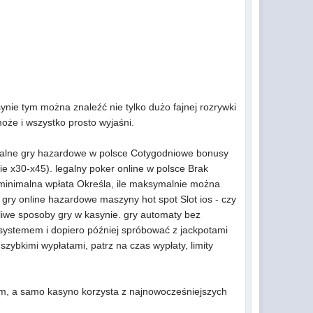
ynie tym można znaleźć nie tylko dużo fajnej rozrywki
może i wszystko prosto wyjaśni.
legalne gry hazardowe w polsce Cotygodniowe bonusy
e x30-x45). legalny poker online w polsce Brak
e minimalna wpłata Określa, ile maksymalnie można
ry online hazardowe maszyny hot spot Slot ios - czy
liwe sposoby gry w kasynie. gry automaty bez
systemem i dopiero później spróbować z jackpotami
zybkimi wypłatami, patrz na czas wypłaty, limity
mum, a samo kasyno korzysta z najnowocześniejszych