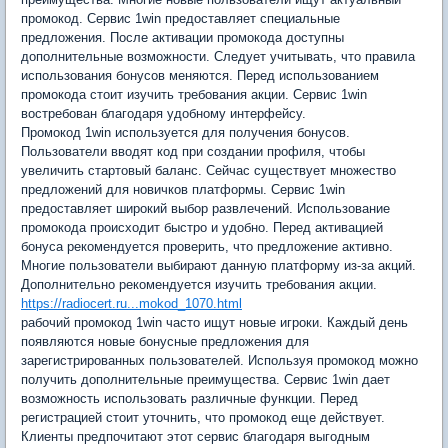
промокод. Сервис 1win предоставляет специальные
предложения. После активации промокода доступны
дополнительные возможности. Следует учитывать, что правила
использования бонусов меняются. Перед использованием
промокода стоит изучить требования акции. Сервис 1win
востребован благодаря удобному интерфейсу.
Промокод 1win используется для получения бонусов.
Пользователи вводят код при создании профиля, чтобы
увеличить стартовый баланс. Сейчас существует множество
предложений для новичков платформы. Сервис 1win
предоставляет широкий выбор развлечений. Использование
промокода происходит быстро и удобно. Перед активацией
бонуса рекомендуется проверить, что предложение активно.
Многие пользователи выбирают данную платформу из-за акций.
Дополнительно рекомендуется изучить требования акции.
https://radiocert.ru...mokod_1070.html
рабочий промокод 1win часто ищут новые игроки. Каждый день
появляются новые бонусные предложения для
зарегистрированных пользователей. Используя промокод можно
получить дополнительные преимущества. Сервис 1win дает
возможность использовать различные функции. Перед
регистрацией стоит уточнить, что промокод еще действует.
Клиенты предпочитают этот сервис благодаря выгодным