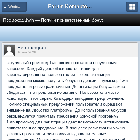
Forum Komputerowe PCFoster.pl
← Windows Vista
Промокод 1win — Получи приветственный бонус
Ferumergrali
10 maj 2026
актуальный промокод 1win сегодня остается популярным
запросом. Каждый день обновляются акции для
зарегистрированных пользователей. После активации
предложения можно получить бонус на депозит. Букмекер 1win
предлагает игровые развлечения. До активации бонуса важно
убедиться, что предложение активно. Пользователи часто
используют этот сервис благодаря выгодным предложениям.
Помимо специальных предложений пользователи обращают
внимание на удобство платформы. До использования бонусов
рекомендуется прочитать требования бонусной программы.
1win промокод для регистрации дает возможность активировать
приветственное предложение. В процессе регистрации можно
указать промокод, чтобы получить дополнительные
преимущества. Многие новые пользователи ищут актуальный