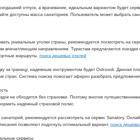
сегдашний отпуск, а врачевание, идеальным вариантом будет серви
сайте доступны масса санаториев. Пользователь может выбрать с
овать уникальные уголки страны, рекомендуется посмотреть на се
м впечатляющим направлениям. Туристам предлагаются поездки н
фортные маршруты.
поиск дешевых отелей
дку за границу, надежным инструментом будет Ostrovok. Данная 
ам стран. Система поиска помогает эфирно разобрать предложени
ость
здок не обходится без страховки. Поэтому многие путешественники 
ормить надежный страховой полис.
 санаторий, рекомендуется рассмотреть на сервис Sanatory. Онла
писания позволяют подогнуть оптимальный вариант.
поиск дешевы
сальные сервисы