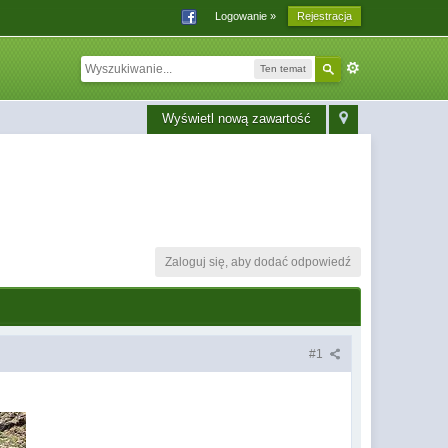
Logowanie »
Rejestracja
Ten temat
Wyświetl nową zawartość
Zaloguj się, aby dodać odpowiedź
#1