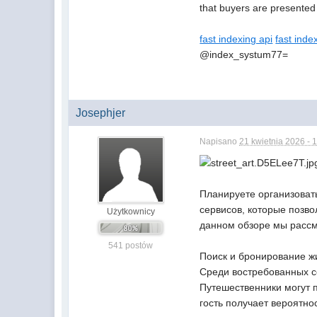
that buyers are presented w
fast indexing api
fast inde
@index_systum77=
Josephjer
Napisano
21 kwietnia 2026 - 
Планируете организоват
сервисов, которые позво
Użytkownicy
данном обзоре мы рассм
541 postów
Поиск и бронирование ж
Среди востребованных с
Путешественники могут 
гость получает вероятно