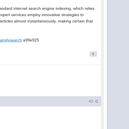
tandard internet search engine indexing, which relies
 expert services employ innovative strategies to
rticles almost instantaneously, making certain that
 familysearch
a99e925
0
#2