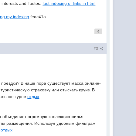
r interests and Tastes.
fast indexing of links in html
ing my indexing
feac41a
0
#3
 поездки? В наше пора существует масса онлайн-
уристическую страховку или отыскать круиз. В
еальное турне
отдых
йт объединяет огромную коллекцию жилья.
маты размещения. Используя удобным фильтрам
.
отдых