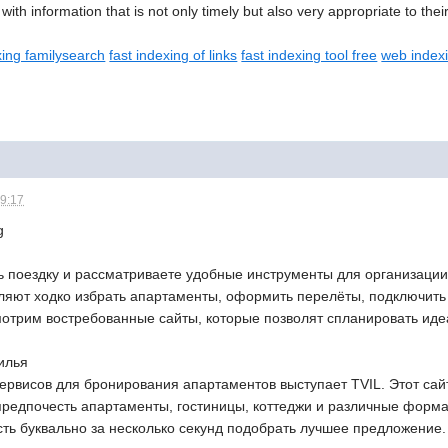
ith information that is not only timely but also very appropriate to thei
xing familysearch
fast indexing of links
fast indexing tool free
web index
19:17
ь поездку и рассматриваете удобные инструменты для организации
ляют ходко избрать апартаменты, оформить перелёты, подключить т
отрим востребованные сайты, которые позволят спланировать ид
илья
ервисов для бронирования апартаментов выступает TVIL. Этот са
предпочесть апартаменты, гостиницы, коттеджи и различные фор
сть буквально за несколько секунд подобрать лучшее предложение