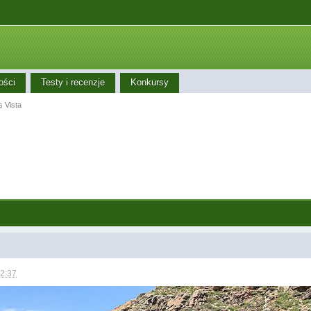
ości
Testy i recenzje
Konkursy
 Vista
02:37