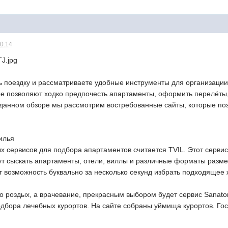
20:14
ь поездку и рассматриваете удобные инструменты для организаци
ые позволяют ходко предпочесть апартаменты, оформить перелёты,
В данном обзоре мы рассмотрим востребованные сайты, которые по
илья
х сервисов для подбора апартаментов считается TVIL. Этот серви
ут сыскать апартаменты, отели, виллы и различные форматы раз
т возможность буквально за несколько секунд избрать подходящее
то роздых, а врачевание, прекрасным выбором будет сервис Sanat
одбора лечебных курортов. На сайте собраны уймища курортов. Го