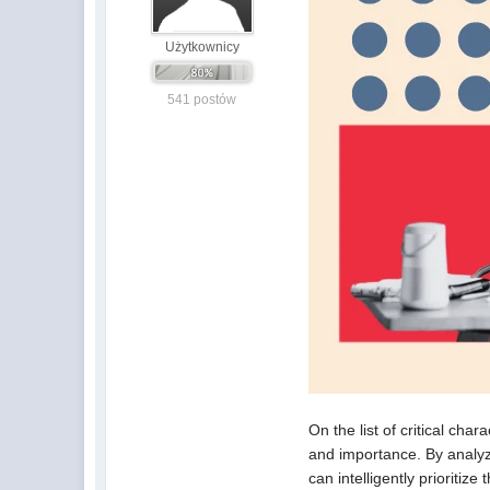
Użytkownicy
541 postów
On the list of critical cha
and importance. By analyz
can intelligently prioriti