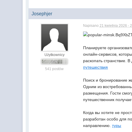
Josephjer
Napisano
21 kwietnia 2026 - 
Планируете организоват
онлайн-сервисов, котор
Użytkownicy
раскопать странствие. 
путешествия
541 postów
Поиск и бронирование ж
Одним из востребованны
размещения. Гости смог
путешественник получае
Когда вы хотите не прос
разработан особо для п
направлению.
туры