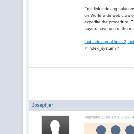
Fast link indexing solutio
on World wide web crawlers
expedite the procedure. T
buyers have use of the mos
fast indexing of links 2
fas
@index_systum77=
Josephjer
Napisano
21 kwietnia 2026 - 