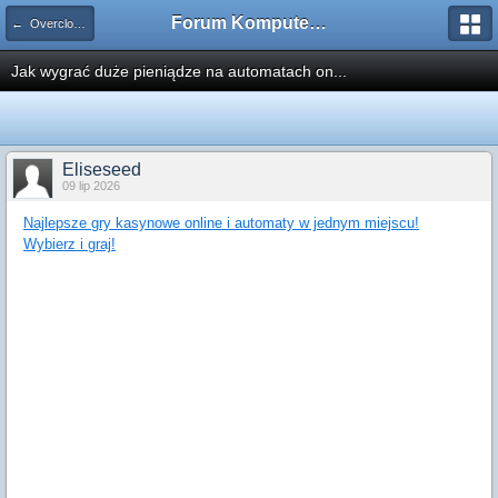
Forum Komputerowe PCFoster.pl
← Overclocking & Modding
Jak wygrać duże pieniądze na automatach on...
Eliseseed
09 lip 2026
Najlepsze gry kasynowe online i automaty w jednym miejscu!
Wybierz i graj!