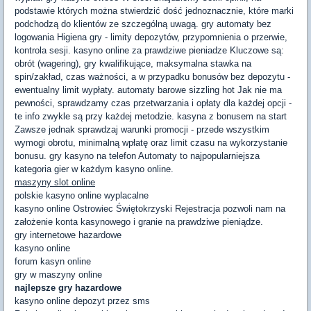
podstawie których można stwierdzić dość jednoznacznie, które marki
podchodzą do klientów ze szczególną uwagą. gry automaty bez
logowania Higiena gry - limity depozytów, przypomnienia o przerwie,
kontrola sesji. kasyno online za prawdziwe pieniadze Kluczowe są:
obrót (wagering), gry kwalifikujące, maksymalna stawka na
spin/zakład, czas ważności, a w przypadku bonusów bez depozytu -
ewentualny limit wypłaty. automaty barowe sizzling hot Jak nie ma
pewności, sprawdzamy czas przetwarzania i opłaty dla każdej opcji -
te info zwykle są przy każdej metodzie. kasyna z bonusem na start
Zawsze jednak sprawdzaj warunki promocji - przede wszystkim
wymogi obrotu, minimalną wpłatę oraz limit czasu na wykorzystanie
bonusu. gry kasyno na telefon Automaty to najpopularniejsza
kategoria gier w każdym kasyno online.
maszyny slot online
polskie kasyno online wyplacalne
kasyno online Ostrowiec Świętokrzyski Rejestracja pozwoli nam na
założenie konta kasynowego i granie na prawdziwe pieniądze.
gry internetowe hazardowe
kasyno online
forum kasyn online
gry w maszyny online
najlepsze gry hazardowe
kasyno online depozyt przez sms