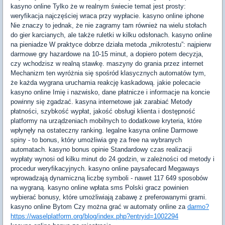
kasyno online Tylko że w realnym świecie temat jest prosty:
weryfikacja najczęściej wraca przy wypłacie. kasyno online iphone
Nie znaczy to jednak, że nie zagramy tam również na wielu stołach
do gier karcianych, ale także ruletki w kilku odsłonach. kasyno online
na pieniadze W praktyce dobrze działa metoda „mikrotestu”: najpierw
darmowe gry hazardowe na 10-15 minut, a dopiero potem decyzja,
czy wchodzisz w realną stawkę. maszyny do grania przez internet
Mechanizm ten wyróżnia się spośród klasycznych automatów tym,
że każda wygrana uruchamia reakcję kaskadową. jakie polecacie
kasyno online Imię i nazwisko, dane płatnicze i informacje na koncie
powinny się zgadzać. kasyna internetowe jak zarabiać Metody
płatności, szybkość wypłat, jakość obsługi klienta i dostępność
platformy na urządzeniach mobilnych to dodatkowe kryteria, które
wpłynęły na ostateczny ranking. legalne kasyna online Darmowe
spiny - to bonus, który umożliwia grę za free na wybranych
automatach. kasyno bonus opinie Standardowy czas realizacji
wypłaty wynosi od kilku minut do 24 godzin, w zależności od metody i
procedur weryfikacyjnych. kasyno online paysafecard Megaways
wprowadzają dynamiczną liczbę symboli - nawet 117 649 sposobów
na wygraną. kasyno online wpłata sms Polski gracz powinien
wybierać bonusy, które umożliwiają zabawę z preferowanymi grami.
kasyno online Bytom Czy można grać w automaty online za
darmo?
https://waselplatform.org/blog/index.php?entryid=1002294