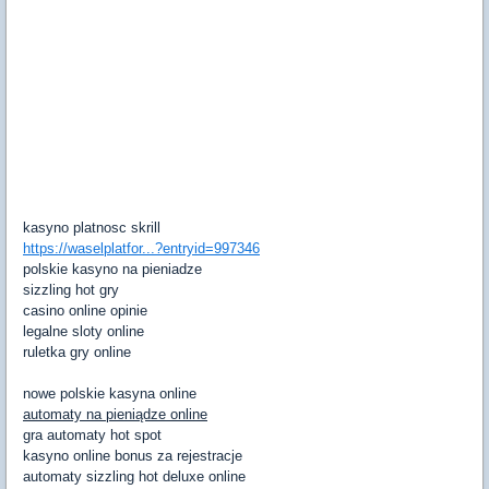
kasyno platnosc skrill
https://waselplatfor...?entryid=997346
polskie kasyno na pieniadze
sizzling hot gry
casino online opinie
legalne sloty online
ruletka gry online
nowe polskie kasyna online
automaty na pieniądze online
gra automaty hot spot
kasyno online bonus za rejestracje
automaty sizzling hot deluxe online