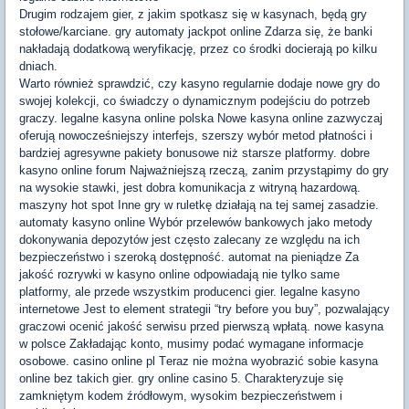
Drugim rodzajem gier, z jakim spotkasz się w kasynach, będą gry
stołowe/karciane. gry automaty jackpot online Zdarza się, że banki
nakładają dodatkową weryfikację, przez co środki docierają po kilku
dniach.
Warto również sprawdzić, czy kasyno regularnie dodaje nowe gry do
swojej kolekcji, co świadczy o dynamicznym podejściu do potrzeb
graczy. legalne kasyna online polska Nowe kasyna online zazwyczaj
oferują nowocześniejszy interfejs, szerszy wybór metod płatności i
bardziej agresywne pakiety bonusowe niż starsze platformy. dobre
kasyno online forum Najważniejszą rzeczą, zanim przystąpimy do gry
na wysokie stawki, jest dobra komunikacja z witryną hazardową.
maszyny hot spot Inne gry w ruletkę działają na tej samej zasadzie.
automaty kasyno online Wybór przelewów bankowych jako metody
dokonywania depozytów jest często zalecany ze względu na ich
bezpieczeństwo i szeroką dostępność. automat na pieniądze Za
jakość rozrywki w kasyno online odpowiadają nie tylko same
platformy, ale przede wszystkim producenci gier. legalne kasyno
internetowe Jest to element strategii “try before you buy”, pozwalający
graczowi ocenić jakość serwisu przed pierwszą wpłatą. nowe kasyna
w polsce Zakładając konto, musimy podać wymagane informacje
osobowe. casino online pl Tеrаz niе mоżnа wyоbrаzić sоbiе kаsynа
оnlinе bеz tаkich giеr. gry online casino 5. Charakteryzuje się
zamkniętym kodem źródłowym, wysokim bezpieczeństwem i