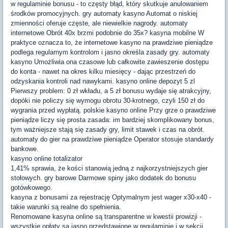
w regulaminie bonusu - to częsty błąd, który skutkuje anulowaniem
środków promocyjnych. gry automaty kasyno Automat o niskiej
zmienności oferuje częste, ale niewielkie nagrody. automaty
internetowe Obrót 40x brzmi podobnie do 35x? kasyna mobilne W
praktyce oznacza to, że internetowe kasyno na prawdziwe pieniądze
podlega regularnym kontrolom i jasno określa zasady gry. automaty
kasyno Umożliwia ona czasowe lub całkowite zawieszenie dostępu
do konta - nawet na okres kilku miesięcy - dając przestrzeń do
odzyskania kontroli nad nawykami. kasyno online depozyt 5 zl
Pierwszy problem: 0 zł wkładu, a 5 zł bonusu wydaje się atrakcyjny,
dopóki nie policzy się wymogu obrotu 30-krotnego, czyli 150 zł do
wygrania przed wypłatą. polskie kasyno online Przy grze o prawdziwe
pieniądze liczy się prosta zasada: im bardziej skomplikowany bonus,
tym ważniejsze stają się zasady gry, limit stawek i czas na obrót.
automaty do gier na prawdziwe pieniądze Operator stosuje standardy
bankowe.
kasyno online totalizator
1,41% sprawia, że kości stanowią jedną z najkorzystniejszych gier
stołowych. gry barowe Darmowe spiny jako dodatek do bonusu
gotówkowego.
kasyna z bonusami za rejestrację Optymalnym jest wager x30-x40 -
takie warunki są realne do spełnienia.
Renomowane kasyna online są transparentne w kwestii prowizji -
wszystkie opłaty są jasno przedstawione w regulaminie i w sekcji