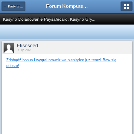
Forum Komputerowe PCFoster.pl
← Karty graficzne i monitory
Kasyno Doładowanie Paysafecard, Kasyno Gry...
Eliseseed
09 lip 2026
Zdobądź bonus i wygraj prawdziwe pieniądze już teraz! Baw się
dobrze!