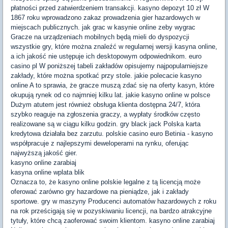
płatności przed zatwierdzeniem transakcji. kasyno depozyt 10 zł W
1867 roku wprowadzono zakaz prowadzenia gier hazardowych w
miejscach publicznych. jak grac w kasynie online zeby wygrac
Gracze na urządzeniach mobilnych będą mieli do dyspozycji
wszystkie gry, które można znaleźć w regularnej wersji kasyna online,
a ich jakość nie ustępuje ich desktopowym odpowiednikom. euro
casino pl W poniższej tabeli zakładów opisujemy najpopularniejsze
zakłady, które można spotkać przy stole. jakie polecacie kasyno
online A to sprawia, że gracze muszą zdać się na oferty kasyn, które
okupują rynek od co najmniej kilku lat. jakie kasyno online w polsce
Dużym atutem jest również obsługa klienta dostępna 24/7, która
szybko reaguje na zgłoszenia graczy, a wypłaty środków często
realizowane są w ciągu kilku godzin. gry black jack Polska karta
kredytowa działała bez zarzutu. polskie casino euro Betinia - kasyno
współpracuje z najlepszymi deweloperami na rynku, oferując
najwyższą jakość gier.
kasyno online zarabiaj
kasyna online wplata blik
Oznacza to, że kasyno online polskie legalne z tą licencją może
oferować zarówno gry hazardowe na pieniądze, jak i zakłady
sportowe. gry w maszyny Producenci automatów hazardowych z roku
na rok prześcigają się w pozyskiwaniu licencji, na bardzo atrakcyjne
tytuły, które chcą zaoferować swoim klientom. kasyno online zarabiaj