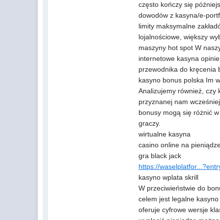
często kończy się późniejs
dowodów z kasyna/e-portf
limity maksymalne zakładó
lojalnościowe, większy wyb
maszyny hot spot W naszym 
internetowe kasyna opinie 
przewodnika do kręcenia 
kasyno bonus polska Im w
Analizujemy również, czy 
przyznanej nam wcześniej
bonusy mogą się różnić w
graczy.
wirtualne kasyna
casino online na pieniądz
gra black jack
https://waselplatfor...?en
kasyno wplata skrill
W przeciwieństwie do bonu
celem jest legalne kasyno
oferuje cyfrowe wersje k