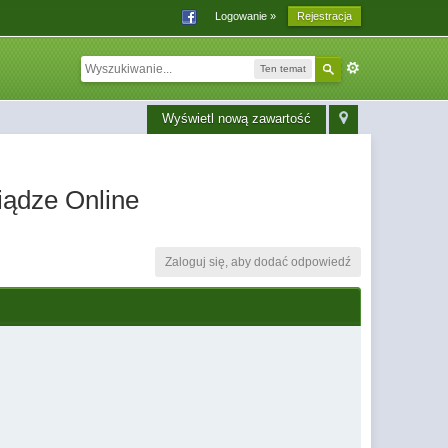
Logowanie »
Rejestracja
Ten temat
Wyświetl nową zawartość
iądze Online
Zaloguj się, aby dodać odpowiedź