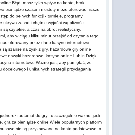
 online Błąd: masz tylko wpływ na konto, brak
iwe pieniądze czasem niestety może oferować niższe
tęp do pełnych funkcji - turnieje, programy
e ukrywa zasad i chętnie wyjaśni wątpliwości.
i są czytelne, a czas na obrót realistyczny.
mi, aby w ciągu kilku minut przejść od czytania tego
onus oferowany przez dane kasyno internetowe.
 są szanse na zysk z gry. hazardowe gry online
rowe nawyki hazardowe. kasyno online Lublin Dzięki
asyna internetowe Ważne jest, aby pamiętać, że
docelowego i unikalnych strategii przyciągania
ednoreki automat do gry To szczególnie ważne, jeśli
e. gra za pieniądze online Wiele popularnych platform
 bonusowe nie są przyznawane na konto podstawowe, a