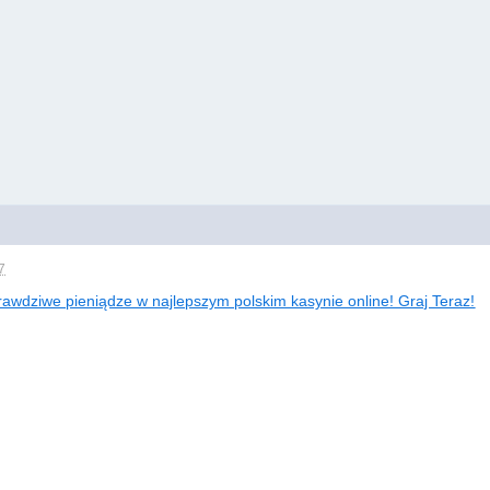
7
awdziwe pieniądze w najlepszym polskim kasynie online! Graj Teraz!