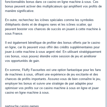
fonctionnalités bonus dans ce casino en ligne machine à sous. Ces
bonus peuvent activer des multiplicateurs qui amplifient vos profits de
manière significative.
En outre, recherchez les icônes spéciales comme les symboles
d'éléphants dorés et de dragons rares et les icônes scatter, qui
peuvent booster vos chances de succès en jouant à cette machine à
sous France.
Il est également bénéfique de profiter des bonus offerts par le casino
en ligne, car ils peuvent vous offrir des crédits supplémentaires pour
jouer à cette machine à sous argent réel. En utilisant stratégiquement
ces bonus, vous pouvez étendre votre session de jeu et améliorer
vos opportunités de gain.
En somme, Fluffy Favourites est une option fantastique pour les fans
de machines à sous, offrant une expérience de jeu excitante et des
chances de profits importants. Assurez-vous de bien connaître le jeu,
employer les bonus et suivre une stratégie de pari adaptée pour
optimiser vos profits sur ce casino machine à sous en ligne et jouer
casino en ligne machine à sous.
partouche casino games