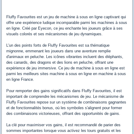
Fluffy Favourites est un jeu de machine à sous en ligne captivant qui
offre une expérience ludique incomparable parmi les machines à sous
en ligne. Créé par Eyecon, ce jeu enchante les joueurs grâce à ses
visuels colorés et ses mécanismes de jeu dynamiques.
L'un des points forts de Fluffy Favourites est sa thématique
mignonne, emmenant les joueurs dans une aventure remplie
d'animaux en peluche. Les icônes vibrantes incluent des éléphants,
des canards, des dragons et des lions en peluche, offrant une
expérience de jeu immersive. Ce jeu de machine à sous en ligne est
parmi les meilleurs sites machine à sous en ligne en machine à sous
en ligne France.
Pour remporter des gains significatifs dans Fluffy Favourites, il est
important de comprendre les mécanismes de jeu. Le mécanisme de
Fluffy Favourites repose sur un système de combinaisons gagnantes
et de fonctionnalités bonus, où les symboles s'alignent pour former
des combinaisons victorieuses, offrant des opportunités de gains.
La clé pour maximiser vos gains, il est recommandé de parier des
sommes importantes lorsque vous activez les tours gratuits et les