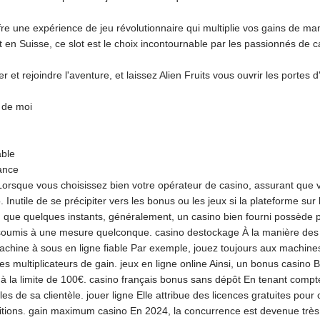
ffre une expérience de jeu révolutionnaire qui multiplie vos gains de 
en Suisse, ce slot est le choix incontournable par les passionnés de c
r et rejoindre l'aventure, et laissez Alien Fruits vous ouvrir les portes d'
e de moi
able
rance
 Lorsque vous choisissez bien votre opérateur de casino, assurant que v
. Inutile de se précipiter vers les bonus ou les jeux si la plateforme sur 
d que quelques instants, généralement, un casino bien fourni possède pl
soumis à une mesure quelconque. casino destockage À la manière des b
machine à sous en ligne fiable Par exemple, jouez toujours aux machine
 des multiplicateurs de gain. jeux en ligne online Ainsi, un bonus casino
la limite de 100€. casino français bonus sans dépôt En tenant compte 
les de sa clientèle. jouer ligne Elle attribue des licences gratuites po
ditions. gain maximum casino En 2024, la concurrence est devenue très 