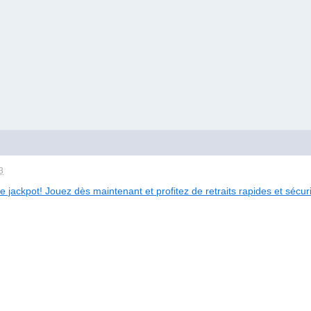
3
re jackpot! Jouez dès maintenant et profitez de retraits rapides et sécur