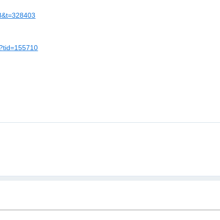
=28&t=328403
hp?tid=155710