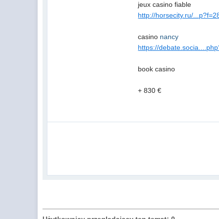
jeux casino fiable
http://horsecity.ru/...p?f
casino
nancy
https://debate.socia....p
book casino
+ 830 €