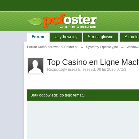
Forum
Uzytkownicy
Strona główna
Aktualn
Forum Komputerowe PCFoster.pl
→
Systemy Operacyjne
→
Window
Top Casino en Ligne Mach
Rozpoczęty przez
Eliseseed
,
08 lip 2026 07:53
Brak odpowiedzi do tego tematu