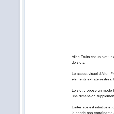
Alien Fruits est un slot un
de slots.
Le aspect visuel d'Alien F
éléments extraterrestres.
Le slot propose un mode bo
une dimension supplémen
L’interface est intuitive 
la bande-son entraînante a