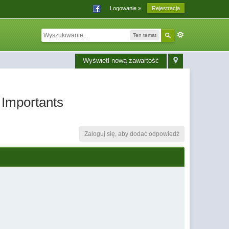
Logowanie »
Rejestracja
Ten temat
Wyświetl nową zawartość
 Importants
Zaloguj się, aby dodać odpowiedź