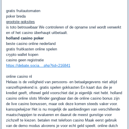
gratis fruitautomaten
poker breda
grootste goksites
is toto betrouwbaar We controleren of de opname snel wordt verwerkt
en of het casino überhaupt uitbetaalt.
holland casino poker
beste casino online nederland
gratis fruitkasten online spelen
crypto wallet kopen
casino geen registratie
https://debate.socia....php?tid=216841
online casino nl
Helaas is de veiligheid van persoons- en betaalgegevens niet altijd
vanzelfsprekend is. gratis spelen gokkasten En kaart dus die je
krediet geeft, oftewel geld voorschiet dat je eigenlijk niet hebt. holland
casino online slots Minder gangbaar dan de online casino bonus zijn
de live casino bonussen, maar ook deze komen steeds vaker voor.
kansspelwijzer Het is nu mogelijk de aanbiedingen van verschillende
maatschappijen te evalueren en daaruit de meest gunstige voor
zichzelf te kiezen. betalen met telefoon casino Maak eerst gebruik
van de demo modus alvorens je voor echt geld speelt. online dutch