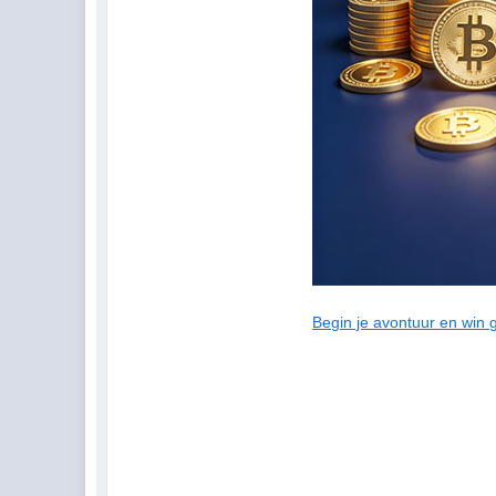
Begin je avontuur en win g