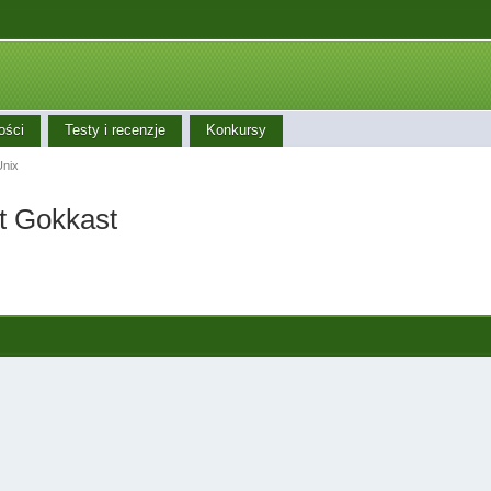
ości
Testy i recenzje
Konkursy
Unix
at Gokkast