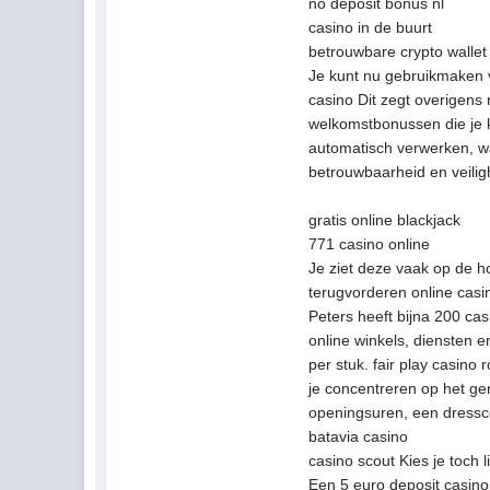
no deposit bonus nl
casino in de buurt
betrouwbare crypto wallet
Je kunt nu gebruikmaken v
casino Dit zegt overigens
welkomstbonussen die je k
automatisch verwerken, wa
betrouwbaarheid en veilig
gratis online blackjack
771 casino online
Je ziet deze vaak op de h
terugvorderen online cas
Peters heeft bijna 200 cas
online winkels, diensten e
per stuk. fair play casin
je concentreren op het ge
openingsuren, een dressc
batavia casino
casino scout Kies je toch 
Een 5 euro deposit casino 