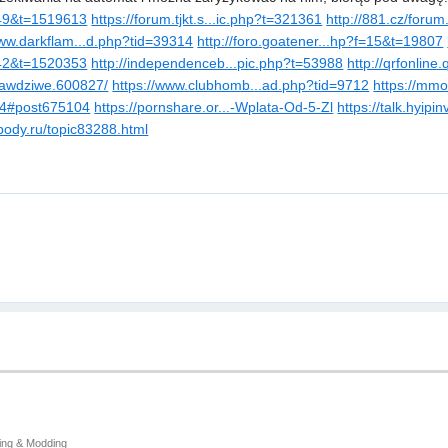
f=49&t=1519613
https://forum.tjkt.s...ic.php?t=321361
http://881.cz/forum
www.darkflam...d.php?tid=39314
http://foro.goatener...hp?f=15&t=19807
f=42&t=1520353
http://independenceb...pic.php?t=53988
http://qrfonline
.awdziwe.600827/
https://www.clubhomb...ad.php?tid=9712
https://mm
104#post675104
https://pornshare.or...-Wplata-Od-5-Zl
https://talk.hyipi
pody.ru/topic83288.html
ing & Modding