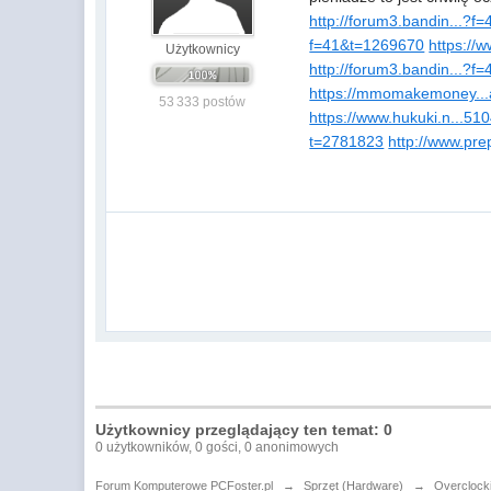
http://forum3.bandin...?
f=41&t=1269670
https://
Użytkownicy
http://forum3.bandin...?
https://mmomakemoney..
53 333 postów
https://www.hukuki.n...5
t=2781823
http://www.pre
Użytkownicy przeglądający ten temat: 0
0 użytkowników, 0 gości, 0 anonimowych
Forum Komputerowe PCFoster.pl
→
Sprzęt (Hardware)
→
Overclock