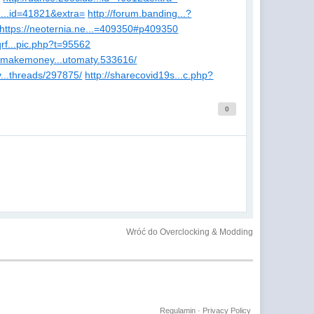
....id=41821&extra=
http://forum.banding...?
https://neoternia.ne...=409350#p409350
.qrf...pic.php?t=95562
omakemoney...utomaty.533616/
nv...threads/297875/
http://sharecovid19s...c.php?
0
Wróć do Overclocking & Modding
Regulamin
·
Privacy Policy