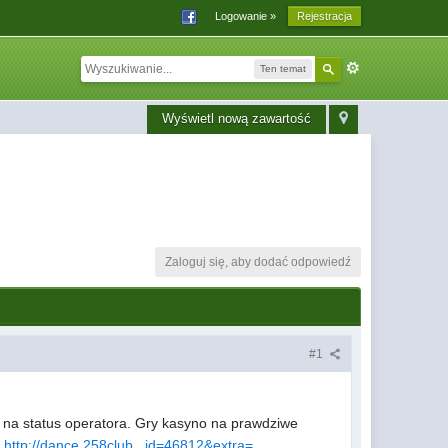
Logowanie »
Rejestracja
Ten temat
Wyświetl nową zawartość
Zaloguj się, aby dodać odpowiedź
#1
j na status operatora. Gry kasyno na prawdziwe
.
http://dance.258club...id=46812&extra=