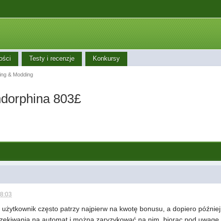
ości
Testy i recenzje
Konkursy
ing & Modding
Endorphina 803£
08:03
 użytkownik często patrzy najpierw na kwotę bonusu, a dopiero późnie
 oczekiwania na automat i można zaryzykować na nim, biorąc pod uwagę