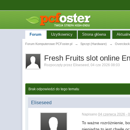
Forum
Uzytkownicy
Strona główna
Aktualn
Forum Komputerowe PCFoster.pl
→
Sprzęt (Hardware)
→
Overclock
Fresh Fruits slot online 
Rozpoczęty przez
Eliseseed
,
04 cze 2026 08:03
Brak odpowiedzi do tego tematu
Eliseseed
Napisano
04 czerwca 2026 - 
To ważne rozróżnienie, bo
pieniadze to jest chwilę