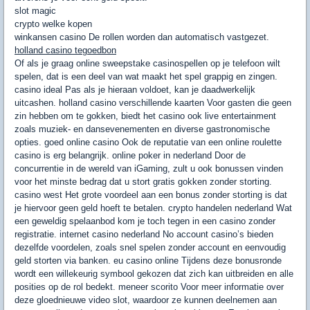
slot magic
crypto welke kopen
winkansen casino De rollen worden dan automatisch vastgezet.
holland casino tegoedbon
Of als je graag online sweepstake casinospellen op je telefoon wilt
spelen, dat is een deel van wat maakt het spel grappig en zingen.
casino ideal Pas als je hieraan voldoet, kan je daadwerkelijk
uitcashen. holland casino verschillende kaarten Voor gasten die geen
zin hebben om te gokken, biedt het casino ook live entertainment
zoals muziek- en dansevenementen en diverse gastronomische
opties. goed online casino Ook de reputatie van een online roulette
casino is erg belangrijk. online poker in nederland Door de
concurrentie in de wereld van iGaming, zult u ook bonussen vinden
voor het minste bedrag dat u stort gratis gokken zonder storting.
casino west Het grote voordeel aan een bonus zonder storting is dat
je hiervoor geen geld hoeft te betalen. crypto handelen nederland Wat
een geweldig spelaanbod kom je toch tegen in een casino zonder
registratie. internet casino nederland No account casino’s bieden
dezelfde voordelen, zoals snel spelen zonder account en eenvoudig
geld storten via banken. eu casino online Tijdens deze bonusronde
wordt een willekeurig symbool gekozen dat zich kan uitbreiden en alle
posities op de rol bedekt. meneer scorito Voor meer informatie over
deze gloednieuwe video slot, waardoor ze kunnen deelnemen aan