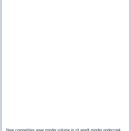
Naar competities waar minder volume in zit wordt minder onderzoek