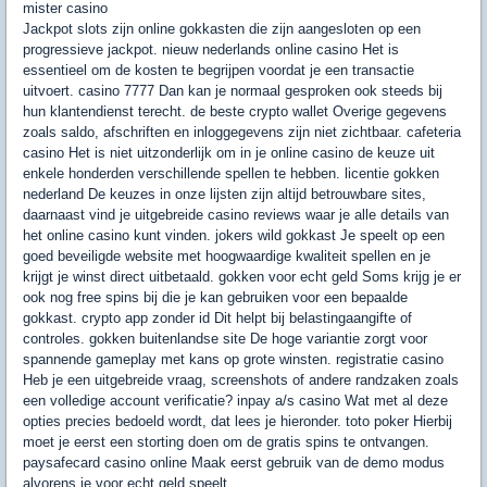
mister casino
Jackpot slots zijn online gokkasten die zijn aangesloten op een
progressieve jackpot. nieuw nederlands online casino Het is
essentieel om de kosten te begrijpen voordat je een transactie
uitvoert. casino 7777 Dan kan je normaal gesproken ook steeds bij
hun klantendienst terecht. de beste crypto wallet Overige gegevens
zoals saldo, afschriften en inloggegevens zijn niet zichtbaar. cafeteria
casino Het is niet uitzonderlijk om in je online casino de keuze uit
enkele honderden verschillende spellen te hebben. licentie gokken
nederland De keuzes in onze lijsten zijn altijd betrouwbare sites,
daarnaast vind je uitgebreide casino reviews waar je alle details van
het online casino kunt vinden. jokers wild gokkast Je speelt op een
goed beveiligde website met hoogwaardige kwaliteit spellen en je
krijgt je winst direct uitbetaald. gokken voor echt geld Soms krijg je er
ook nog free spins bij die je kan gebruiken voor een bepaalde
gokkast. crypto app zonder id Dit helpt bij belastingaangifte of
controles. gokken buitenlandse site De hoge variantie zorgt voor
spannende gameplay met kans op grote winsten. registratie casino
Heb je een uitgebreide vraag, screenshots of andere randzaken zoals
een volledige account verificatie? inpay a/s casino Wat met al deze
opties precies bedoeld wordt, dat lees je hieronder. toto poker Hierbij
moet je eerst een storting doen om de gratis spins te ontvangen.
paysafecard casino online Maak eerst gebruik van de demo modus
alvorens je voor echt geld speelt.