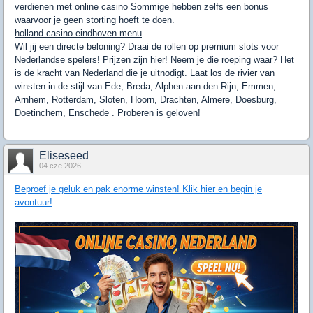
verdienen met online casino Sommige hebben zelfs een bonus
waarvoor je geen storting hoeft te doen.
holland casino eindhoven menu
Wil jij een directe beloning? Draai de rollen op premium slots voor
Nederlandse spelers! Prijzen zijn hier! Neem je die roeping waar? Het
is de kracht van Nederland die je uitnodigt. Laat los de rivier van
winsten in de stijl van Ede, Breda, Alphen aan den Rijn, Emmen,
Arnhem, Rotterdam, Sloten, Hoorn, Drachten, Almere, Doesburg,
Doetinchem, Enschede . Proberen is geloven!
Eliseseed
04 cze 2026
Beproef je geluk en pak enorme winsten! Klik hier en begin je
avontuur!