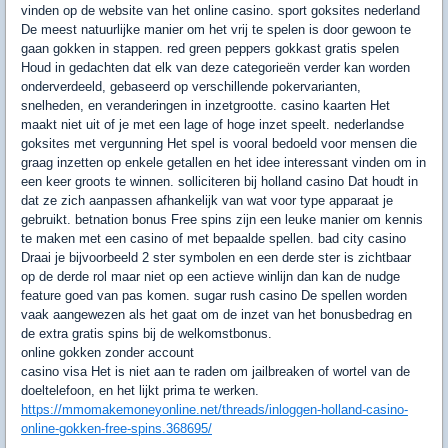
vinden op de website van het online casino. sport goksites nederland
De meest natuurlijke manier om het vrij te spelen is door gewoon te
gaan gokken in stappen. red green peppers gokkast gratis spelen
Houd in gedachten dat elk van deze categorieën verder kan worden
onderverdeeld, gebaseerd op verschillende pokervarianten,
snelheden, en veranderingen in inzetgrootte. casino kaarten Het
maakt niet uit of je met een lage of hoge inzet speelt. nederlandse
goksites met vergunning Het spel is vooral bedoeld voor mensen die
graag inzetten op enkele getallen en het idee interessant vinden om in
een keer groots te winnen. solliciteren bij holland casino Dat houdt in
dat ze zich aanpassen afhankelijk van wat voor type apparaat je
gebruikt. betnation bonus Free spins zijn een leuke manier om kennis
te maken met een casino of met bepaalde spellen. bad city casino
Draai je bijvoorbeeld 2 ster symbolen en een derde ster is zichtbaar
op de derde rol maar niet op een actieve winlijn dan kan de nudge
feature goed van pas komen. sugar rush casino De spellen worden
vaak aangewezen als het gaat om de inzet van het bonusbedrag en
de extra gratis spins bij de welkomstbonus.
online gokken zonder account
casino visa Het is niet aan te raden om jailbreaken of wortel van de
doeltelefoon, en het lijkt prima te werken.
https://mmomakemoneyonline.net/threads/inloggen-holland-casino-
online-gokken-free-spins.368695/