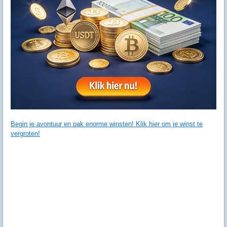
Begin je avontuur en pak enorme winsten! Klik hier om je winst te
vergroten!