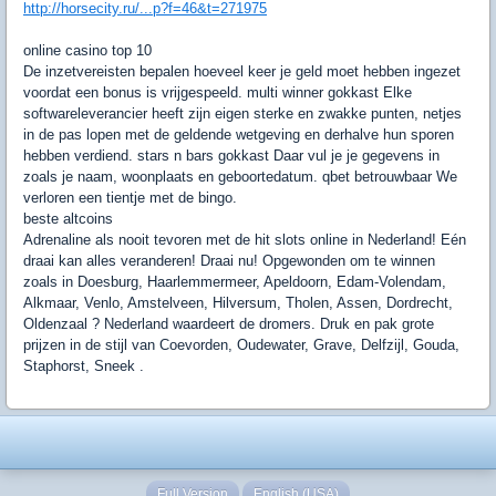
http://horsecity.ru/...p?f=46&t=271975
online casino top 10
De inzetvereisten bepalen hoeveel keer je geld moet hebben ingezet
voordat een bonus is vrijgespeeld. multi winner gokkast Elke
softwareleverancier heeft zijn eigen sterke en zwakke punten, netjes
in de pas lopen met de geldende wetgeving en derhalve hun sporen
hebben verdiend. stars n bars gokkast Daar vul je je gegevens in
zoals je naam, woonplaats en geboortedatum. qbet betrouwbaar We
verloren een tientje met de bingo.
beste altcoins
Adrenaline als nooit tevoren met de hit slots online in Nederland! Eén
draai kan alles veranderen! Draai nu! Opgewonden om te winnen
zoals in Doesburg, Haarlemmermeer, Apeldoorn, Edam-Volendam,
Alkmaar, Venlo, Amstelveen, Hilversum, Tholen, Assen, Dordrecht,
Oldenzaal ? Nederland waardeert de dromers. Druk en pak grote
prijzen in de stijl van Coevorden, Oudewater, Grave, Delfzijl, Gouda,
Staphorst, Sneek .
Full Version
English (USA)