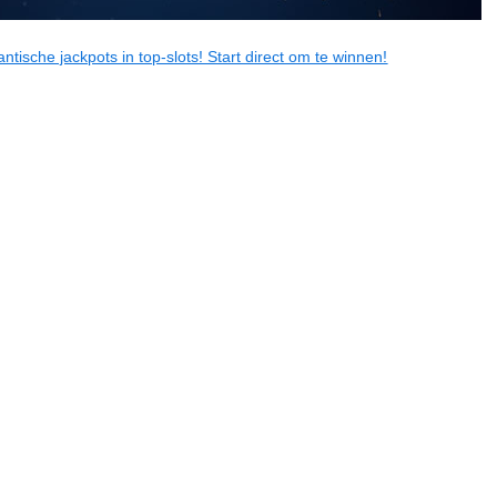
tische jackpots in top-slots! Start direct om te winnen!