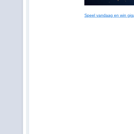
Speel vandaag en win gigan