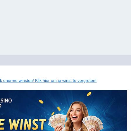
 enorme winsten! Klik hier om je winst te vergroten!