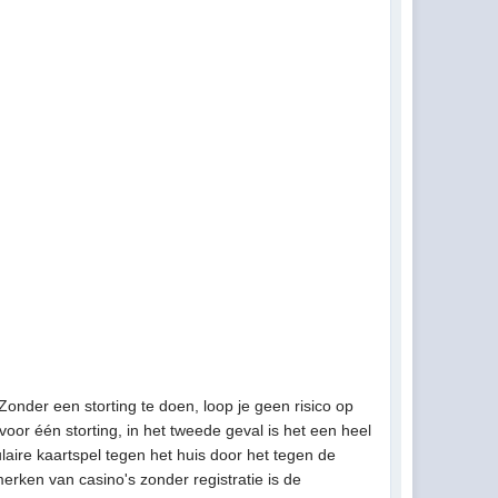
 Zonder een storting te doen, loop je geen risico op
d voor één storting, in het tweede geval is het een heel
laire kaartspel tegen het huis door het tegen de
erken van casino's zonder registratie is de