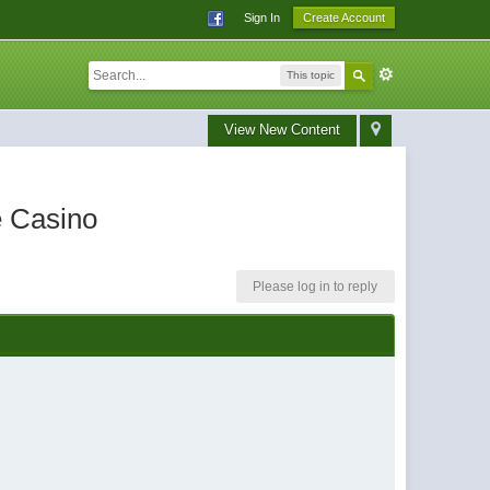
Sign In
Create Account
This topic
View New Content
e Casino
Please log in to reply