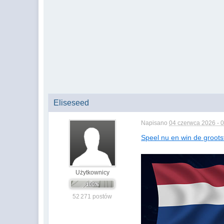
Eliseseed
Napisano
04 czerwca 2026 - 
Speel nu en win de groots
Użytkownicy
52 271 postów