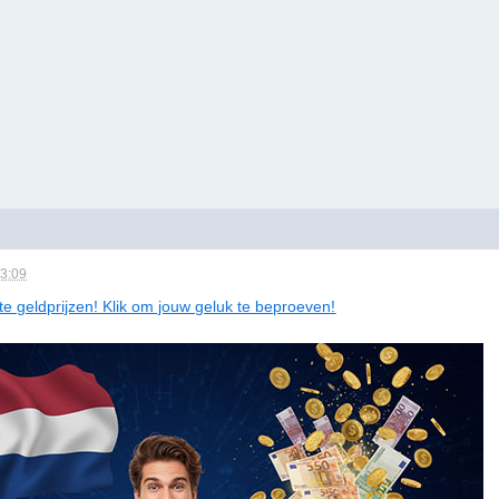
03:09
te geldprijzen! Klik om jouw geluk te beproeven!