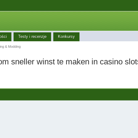
ości
Testy i recenzje
Konkursy
ing & Modding
m sneller winst te maken in casino slo