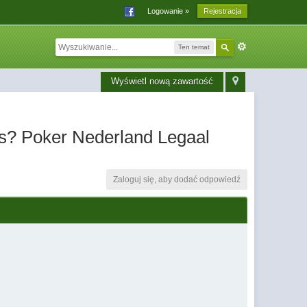
Logowanie »
Rejestracja
Ten temat
Wyświetl nową zawartość
ts? Poker Nederland Legaal
Zaloguj się, aby dodać odpowiedź