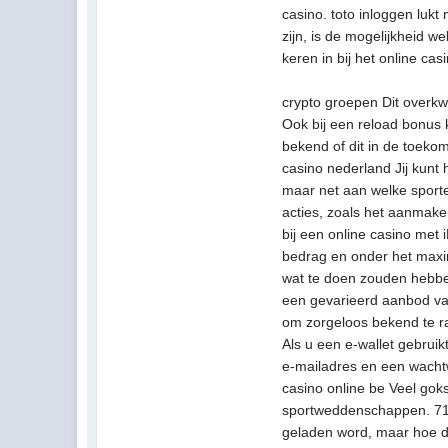
casino. toto inloggen lukt
zijn, is de mogelijkheid w
keren in bij het online ca
crypto groepen Dit overk
Ook bij een reload bonus 
bekend of dit in de toeko
casino nederland Jij kunt h
maar net aan welke sporte
acties, zoals het aanmake
bij een online casino met 
bedrag en onder het maxim
wat te doen zouden hebben
een gevarieerd aanbod van
om zorgeloos bekend te r
Als u een e-wallet gebruik
e-mailadres en een wachtwo
casino online be Veel gok
sportweddenschappen. 711 o
geladen word, maar hoe da