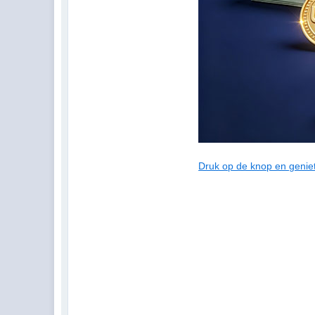
Druk op de knop en genie