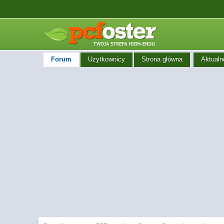
Forum
Uzytkownicy
Strona główna
Aktualn