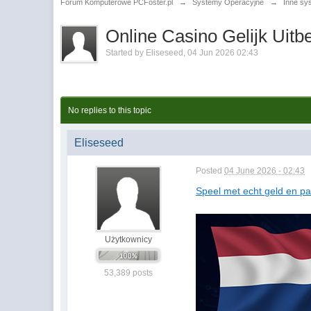
Forum Komputerowe PCFoster.pl
→
Systemy Operacyjne
→
Inne sy
Online Casino Gelijk Uit
Started by
Eliseseed
,
04 Jun 2026 02:43
No replies to this topic
Eliseseed
Posted
04 June 2026 - 02:43
Speel met echt geld en pak
Użytkownicy
53,389 posts