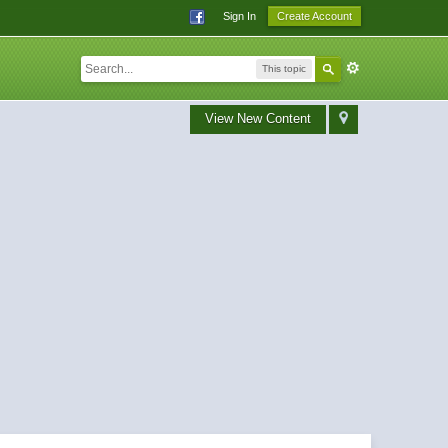
Sign In
Create Account
This topic
View New Content