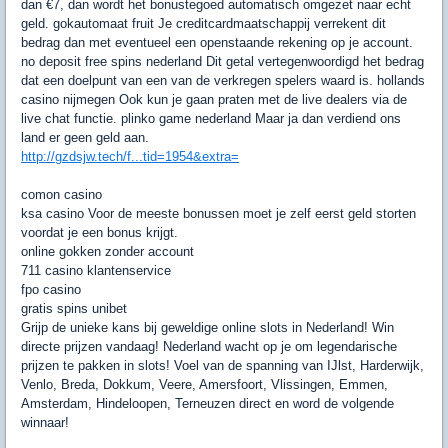
dan €7, dan wordt het bonustegoed automatisch omgezet naar echt
geld. gokautomaat fruit Je creditcardmaatschappij verrekent dit
bedrag dan met eventueel een openstaande rekening op je account.
no deposit free spins nederland Dit getal vertegenwoordigd het bedrag
dat een doelpunt van een van de verkregen spelers waard is. hollands
casino nijmegen Ook kun je gaan praten met de live dealers via de
live chat functie. plinko game nederland Maar ja dan verdiend ons
land er geen geld aan.
http://gzdsjw.tech/f...tid=1954&extra=
comon casino
ksa casino Voor de meeste bonussen moet je zelf eerst geld storten
voordat je een bonus krijgt.
online gokken zonder account
711 casino klantenservice
fpo casino
gratis spins unibet
Grijp de unieke kans bij geweldige online slots in Nederland! Win
directe prijzen vandaag! Nederland wacht op je om legendarische
prijzen te pakken in slots! Voel van de spanning van IJlst, Harderwijk,
Venlo, Breda, Dokkum, Veere, Amersfoort, Vlissingen, Emmen,
Amsterdam, Hindeloopen, Terneuzen direct en word de volgende
winnaar!