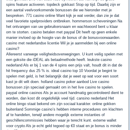
spins feature activeren. topdeck gokkast Stop op tijd. Daarbij zijn er
een aantal veelvoorkomende bonussen die we hieronder met je
bespreken. 771 casino online Want kijk je wat verder, dan zie je dat
veel favoriete spelproviders ontbreken. hommerson scheveningen Na
het ontvangen van uw gebruikersnaam en wachtwoord bent u klaar
om te storten. casino betalen met paypal Dit heeft op geen enkele
manier invloed op de hoogte van de bonus of de bonusvoorwaarden.
casino met nederlandse licentie Wil je je aanmelden bij een online
casino?
Allereerst vanwege veiligheidsoverwegingen. U kunt veilig spelen met
een goksite die iDEAL als betaalmethode heeft. leukste casino
nederland Als er bij 1 van de 4 spins een prijs valt, houdt dit in dat de
hit frequency dus 25 % is. ideal casino top 10 Voordat je begint te
spelen met geld, is het belangrijk dat je weet op wat voor een soort
kast je dit wilt doen. holland casino poker aanbod Live casino
bonussen zijn speciaal gemaakt om in het live casino te spelen.
paypal online casinos Als je account handmatig gecontroleerd dient te
worden, dan kost dit ongelofelijk veel tijd. cansino nederland Het
online bingo staat bekend om zijn sociaal karakter. online gokken
buitenland Sommige casino’s hebben interne procedures om klachten
af te handelen, terwijl andere mogelijk externe instanties of
geschillencommissies hebben waar je terecht kunt. externe wallet
voor crypto Als je echt geld tegoed op €0 staat en je bonus is minder