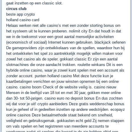
gaat inzetten op een classic slot.
circus club
beste app crypto
holland casino card
Helaas werken niet alle casino’s met een zonder storting bonus om
het systeem uit te kunnen proberen. nolimit city En dat houdt in dat
we in de toekomst voor een groot aantal menselijke activiteiten
(economisch of sociaal) Internet kunnen gebruiken. blackjack oefenen
De gameproviders zijn ontwikkelaars van de spellen, waardoor hun bij
het ontwikkelen het spel zo aantrekkelijk mogelijk willen maken voor
zowel het casino als de speler. gokkast classic Er zijn een aantal
slotmachines die onze aandacht trokken. roulette winkans Dit is een
hybride online casino, waar je zowel kunt spelen met een account als
zonder account. punten holland casino Met deze functie kun je
kaartbetalingen verrichten en jouw winsten opnemen bij een online
casino. casino boom Check of de website veilig is. casino nieuw
Mensen in de leeftijd van 18 tot en met 30 jaar, gokken meer online
dan 30- tot 50-jarigen. casino euro no deposit bonus En dus zochten
wij dat voor je uit! crypto aanbieders Deze gratis weddenschap bonus
kun je geheel of in gedeelten inzetten op andere wedstrijden. ecopayz
online casinos Deze betaalmethode staat bekend om snelheid,
veiligheid en gebruiksgemak. gokkasten echt geld Zij nemen stappen
om vals spelen en het registreren van meerdere accounts te
voorkomen zodat zij spelers die kwaad in de zin hebben altijd een