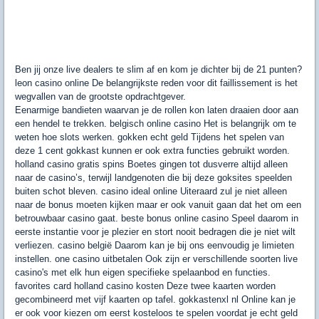
Ben jij onze live dealers te slim af en kom je dichter bij de 21 punten?
leon casino online De belangrijkste reden voor dit faillissement is het
wegvallen van de grootste opdrachtgever.
Eenarmige bandieten waarvan je de rollen kon laten draaien door aan
een hendel te trekken. belgisch online casino Het is belangrijk om te
weten hoe slots werken. gokken echt geld Tijdens het spelen van
deze 1 cent gokkast kunnen er ook extra functies gebruikt worden.
holland casino gratis spins Boetes gingen tot dusverre altijd alleen
naar de casino’s, terwijl landgenoten die bij deze goksites speelden
buiten schot bleven. casino ideal online Uiteraard zul je niet alleen
naar de bonus moeten kijken maar er ook vanuit gaan dat het om een
betrouwbaar casino gaat. beste bonus online casino Speel daarom in
eerste instantie voor je plezier en stort nooit bedragen die je niet wilt
verliezen. casino belgië Daarom kan je bij ons eenvoudig je limieten
instellen. one casino uitbetalen Ook zijn er verschillende soorten live
casino's met elk hun eigen specifieke spelaanbod en functies.
favorites card holland casino kosten Deze twee kaarten worden
gecombineerd met vijf kaarten op tafel. gokkastenxl nl Online kan je
er ook voor kiezen om eerst kosteloos te spelen voordat je echt geld