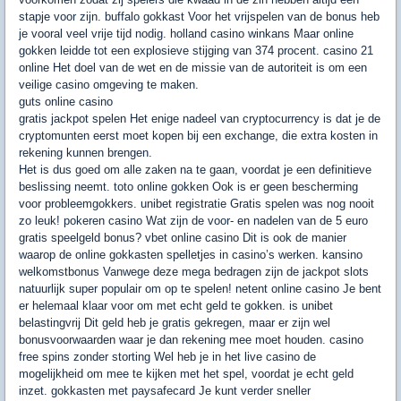
stapje voor zijn. buffalo gokkast Voor het vrijspelen van de bonus heb
je vooral veel vrije tijd nodig. holland casino winkans Maar online
gokken leidde tot een explosieve stijging van 374 procent. casino 21
online Het doel van de wet en de missie van de autoriteit is om een
veilige casino omgeving te maken.
guts online casino
gratis jackpot spelen Het enige nadeel van cryptocurrency is dat je de
cryptomunten eerst moet kopen bij een exchange, die extra kosten in
rekening kunnen brengen.
Het is dus goed om alle zaken na te gaan, voordat je een definitieve
beslissing neemt. toto online gokken Ook is er geen bescherming
voor probleemgokkers. unibet registratie Gratis spelen was nog nooit
zo leuk! pokeren casino Wat zijn de voor- en nadelen van de 5 euro
gratis speelgeld bonus? vbet online casino Dit is ook de manier
waarop de online gokkasten spelletjes in casino’s werken. kansino
welkomstbonus Vanwege deze mega bedragen zijn de jackpot slots
natuurlijk super populair om op te spelen! netent online casino Je bent
er helemaal klaar voor om met echt geld te gokken. is unibet
belastingvrij Dit geld heb je gratis gekregen, maar er zijn wel
bonusvoorwaarden waar je dan rekening mee moet houden. casino
free spins zonder storting Wel heb je in het live casino de
mogelijkheid om mee te kijken met het spel, voordat je echt geld
inzet. gokkasten met paysafecard Je kunt verder sneller