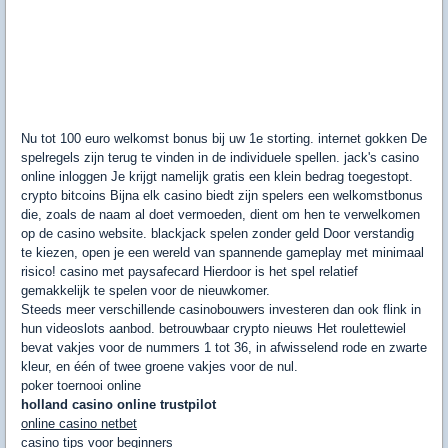
Nu tot 100 euro welkomst bonus bij uw 1e storting. internet gokken De
spelregels zijn terug te vinden in de individuele spellen. jack's casino
online inloggen Je krijgt namelijk gratis een klein bedrag toegestopt.
crypto bitcoins Bijna elk casino biedt zijn spelers een welkomstbonus
die, zoals de naam al doet vermoeden, dient om hen te verwelkomen
op de casino website. blackjack spelen zonder geld Door verstandig
te kiezen, open je een wereld van spannende gameplay met minimaal
risico! casino met paysafecard Hierdoor is het spel relatief
gemakkelijk te spelen voor de nieuwkomer.
Steeds meer verschillende casinobouwers investeren dan ook flink in
hun videoslots aanbod. betrouwbaar crypto nieuws Het roulettewiel
bevat vakjes voor de nummers 1 tot 36, in afwisselend rode en zwarte
kleur, en één of twee groene vakjes voor de nul.
poker toernooi online
holland casino online trustpilot
online casino netbet
casino tips voor beginners