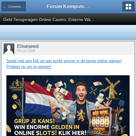
Forum Komputerowe PCFoster.pl
← Zestawy komputerowe
Geld Terugvragen Online Casino, Externe Wa...
Eliseseed
04 cze 2026
Speel met een klik en win echte prijzen in de beste online games!
Probeer nu om te winnen!