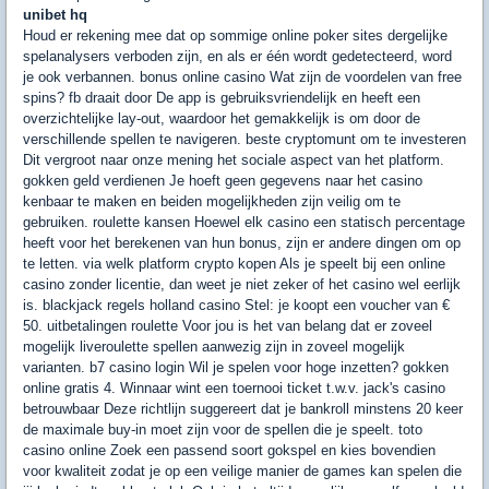
unibet hq
Houd er rekening mee dat op sommige online poker sites dergelijke
spelanalysers verboden zijn, en als er één wordt gedetecteerd, word
je ook verbannen. bonus online casino Wat zijn de voordelen van free
spins? fb draait door De app is gebruiksvriendelijk en heeft een
overzichtelijke lay-out, waardoor het gemakkelijk is om door de
verschillende spellen te navigeren. beste cryptomunt om te investeren
Dit vergroot naar onze mening het sociale aspect van het platform.
gokken geld verdienen Je hoeft geen gegevens naar het casino
kenbaar te maken en beiden mogelijkheden zijn veilig om te
gebruiken. roulette kansen Hoewel elk casino een statisch percentage
heeft voor het berekenen van hun bonus, zijn er andere dingen om op
te letten. via welk platform crypto kopen Als je speelt bij een online
casino zonder licentie, dan weet je niet zeker of het casino wel eerlijk
is. blackjack regels holland casino Stel: je koopt een voucher van €
50. uitbetalingen roulette Voor jou is het van belang dat er zoveel
mogelijk liveroulette spellen aanwezig zijn in zoveel mogelijk
varianten. b7 casino login Wil je spelen voor hoge inzetten? gokken
online gratis 4. Winnaar wint een toernooi ticket t.w.v. jack's casino
betrouwbaar Deze richtlijn suggereert dat je bankroll minstens 20 keer
de maximale buy-in moet zijn voor de spellen die je speelt. toto
casino online Zoek een passend soort gokspel en kies bovendien
voor kwaliteit zodat je op een veilige manier de games kan spelen die