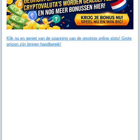
Klik nu en geniet van de spanning van de grootste online slots! Grote
prijzen zijn binnen handbereik!