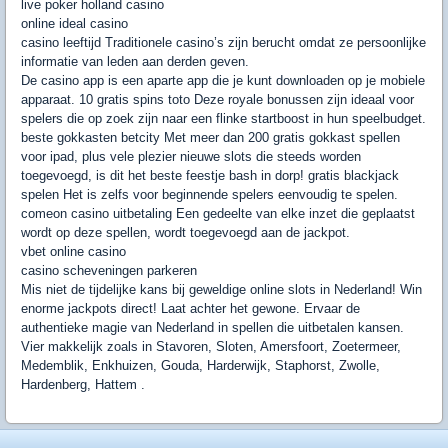
live poker holland casino
online ideal casino
casino leeftijd Traditionele casino’s zijn berucht omdat ze persoonlijke
informatie van leden aan derden geven.
De casino app is een aparte app die je kunt downloaden op je mobiele
apparaat. 10 gratis spins toto Deze royale bonussen zijn ideaal voor
spelers die op zoek zijn naar een flinke startboost in hun speelbudget.
beste gokkasten betcity Met meer dan 200 gratis gokkast spellen
voor ipad, plus vele plezier nieuwe slots die steeds worden
toegevoegd, is dit het beste feestje bash in dorp! gratis blackjack
spelen Het is zelfs voor beginnende spelers eenvoudig te spelen.
comeon casino uitbetaling Een gedeelte van elke inzet die geplaatst
wordt op deze spellen, wordt toegevoegd aan de jackpot.
vbet online casino
casino scheveningen parkeren
Mis niet de tijdelijke kans bij geweldige online slots in Nederland! Win
enorme jackpots direct! Laat achter het gewone. Ervaar de
authentieke magie van Nederland in spellen die uitbetalen kansen.
Vier makkelijk zoals in Stavoren, Sloten, Amersfoort, Zoetermeer,
Medemblik, Enkhuizen, Gouda, Harderwijk, Staphorst, Zwolle,
Hardenberg, Hattem .