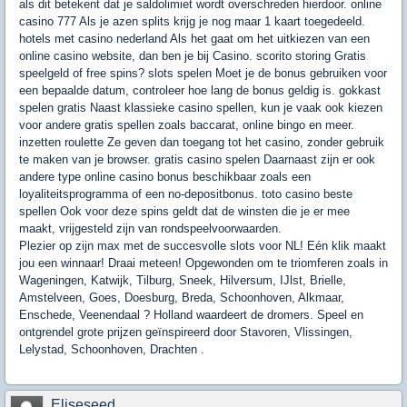
als dit betekent dat je saldolimiet wordt overschreden hierdoor. online
casino 777 Als je azen splits krijg je nog maar 1 kaart toegedeeld.
hotels met casino nederland Als het gaat om het uitkiezen van een
online casino website, dan ben je bij Casino. scorito storing Gratis
speelgeld of free spins? slots spelen Moet je de bonus gebruiken voor
een bepaalde datum, controleer hoe lang de bonus geldig is. gokkast
spelen gratis Naast klassieke casino spellen, kun je vaak ook kiezen
voor andere gratis spellen zoals baccarat, online bingo en meer.
inzetten roulette Ze geven dan toegang tot het casino, zonder gebruik
te maken van je browser. gratis casino spelen Daarnaast zijn er ook
andere type online casino bonus beschikbaar zoals een
loyaliteitsprogramma of een no-depositbonus. toto casino beste
spellen Ook voor deze spins geldt dat de winsten die je er mee
maakt, vrijgesteld zijn van rondspeelvoorwaarden.
Plezier op zijn max met de succesvolle slots voor NL! Eén klik maakt
jou een winnaar! Draai meteen! Opgewonden om te triomferen zoals in
Wageningen, Katwijk, Tilburg, Sneek, Hilversum, IJlst, Brielle,
Amstelveen, Goes, Doesburg, Breda, Schoonhoven, Alkmaar,
Enschede, Veenendaal ? Holland waardeert de dromers. Speel en
ontgrendel grote prijzen geïnspireerd door Stavoren, Vlissingen,
Lelystad, Schoonhoven, Drachten .
Eliseseed