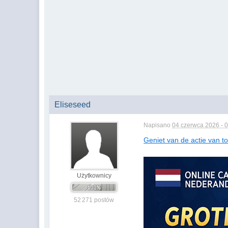
Eliseseed
Napisano
04 czerwca 2026 - 
Geniet van de actie van t
Użytkownicy
52 271 postów