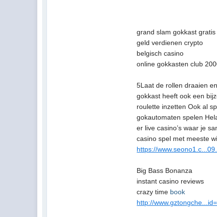
grand slam gokkast gratis
geld verdienen crypto
belgisch casino
online gokkasten club 20
5Laat de rollen draaien en
gokkast heeft ook een bij
roulette inzetten Ook al sp
gokautomaten spelen Helaa
er live casino’s waar je 
casino spel met meeste wi
https://www.seono1.c...0
Big Bass Bonanza
instant casino reviews
crazy time
book
http://www.gztongche...i