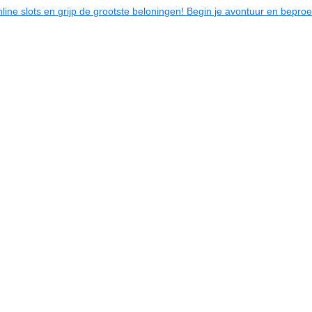
line slots en grijp de grootste beloningen! Begin je avontuur en beproef