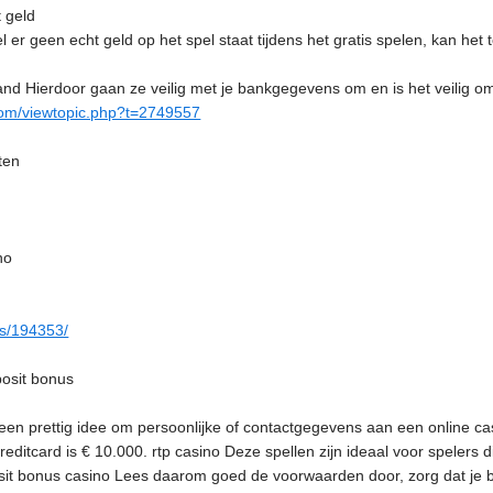
t geld
er geen echt geld op het spel staat tijdens het gratis spelen, kan het to
and Hierdoor gaan ze veilig met je bankgegevens om en is het veilig om
.com/viewtopic.php?t=2749557
ten
no
ads/194353/
posit bonus
en prettig idee om persoonlijke of contactgegevens aan een online ca
editcard is € 10.000. rtp casino Deze spellen zijn ideaal voor spelers 
osit bonus casino Lees daarom goed de voorwaarden door, zorg dat je be