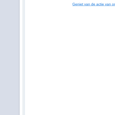
Geniet van de actie van on