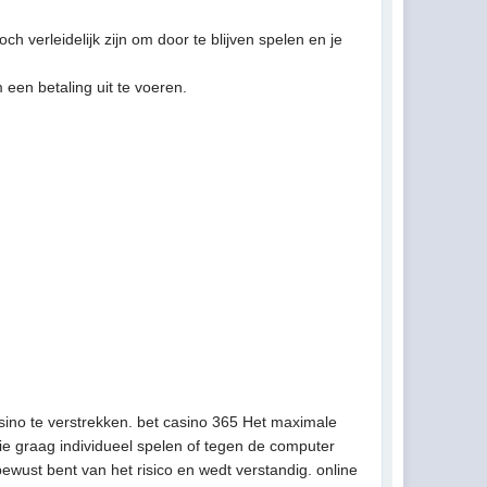
ch verleidelijk zijn om door te blijven spelen en je
 een betaling uit te voeren.
sino te verstrekken. bet casino 365 Het maximale
die graag individueel spelen of tegen de computer
wust bent van het risico en wedt verstandig. online