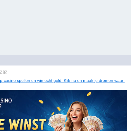
02:02
op-casino spellen en win echt geld! Klik nu en maak je dromen waar!