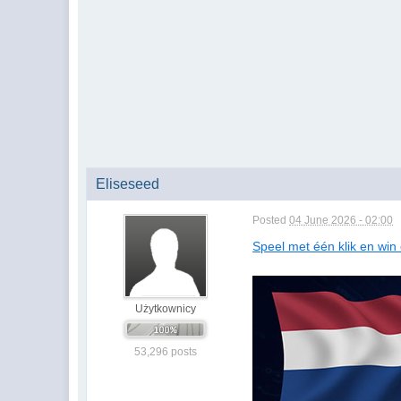
Eliseseed
Posted
04 June 2026 - 02:00
Speel met één klik en win 
Użytkownicy
53,296 posts