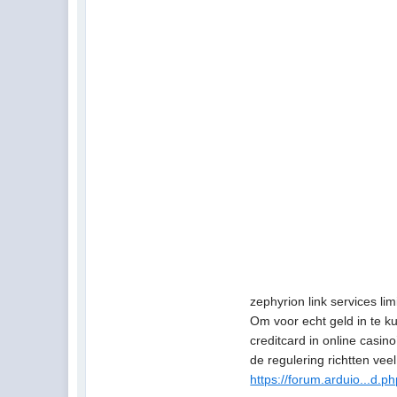
zephyrion link services lim
Om voor echt geld in te k
creditcard in online casin
de regulering richtten vee
https://forum.arduio...d.