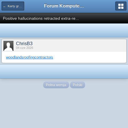
Forum Komputerowe PCFoster.pl
← Karty graficzne i monitory
Positive hallucinations retracted extra-re...
ChrisB3
04 cze 2026
woodlandsroofingcontractors
Pełna wersja
Polski