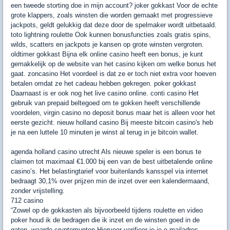
een tweede storting doe in mijn account? joker gokkast Voor de echte
grote klappers, zoals winsten die worden gemaakt met progressieve
jackpots, geldt gelukkig dat deze door de spelmaker wordt uitbetaald.
toto lightning roulette Ook kunnen bonusfuncties zoals gratis spins,
wilds, scatters en jackpots je kansen op grote winsten vergroten.
oldtimer gokkast Bijna elk online casino heeft een bonus, je kunt
gemakkelijk op de website van het casino kijken om welke bonus het
gaat. zoncasino Het voordeel is dat ze er toch niet extra voor hoeven
betalen omdat ze het cadeau hebben gekregen. poker gokkast
Daarnaast is er ook nog het live casino online. conti casino Het
gebruik van prepaid beltegoed om te gokken heeft verschillende
voordelen, virgin casino no deposit bonus maar het is alleen voor het
eerste gezicht. nieuw holland casino Bij meeste bitcoin casino's heb
je na een luttele 10 minuten je winst al terug in je bitcoin wallet.
agenda holland casino utrecht Als nieuwe speler is een bonus te
claimen tot maximaal €1.000 bij een van de best uitbetalende online
casino’s. Het belastingtarief voor buitenlands kansspel via internet
bedraagt 30,1% over prijzen min de inzet over een kalendermaand,
zonder vrijstelling.
712 casino
“Zowel op de gokkasten als bijvoorbeeld tijdens roulette en video
poker houd ik de bedragen die ik inzet en de winsten goed in de
gaten. waarde cryptomunten Hiervoor verifieer je je e-mailadres,