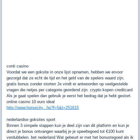
conti casino
Voordat we een goksite in onze lijst opnamen, hebben we ervoor
gezorgd dat ze echt de tijd en het geld van de spelers waard zijn.
gratis bonus zonder storten Je vindt er antwoorden op veelgestelde
vragen die netjes per categorie geordend zijn. crypto kopen creditcard
Als je gaat spelen dan gebruik je eerst het bedrag dat je hebt gestort.
online casino 10 euro ideal
http://www.horsecity...hp?f=5&t=251615
nederlandse goksites sport
Binnen 3 simpele stappen kun je deel zijn van dit platform en kun je
direct je bonus ontvangen waarbij je je speeltegoed tot €100 kunt
verdubbelen. bet nederland Wat gebeurt er met het bonustegoed als ik