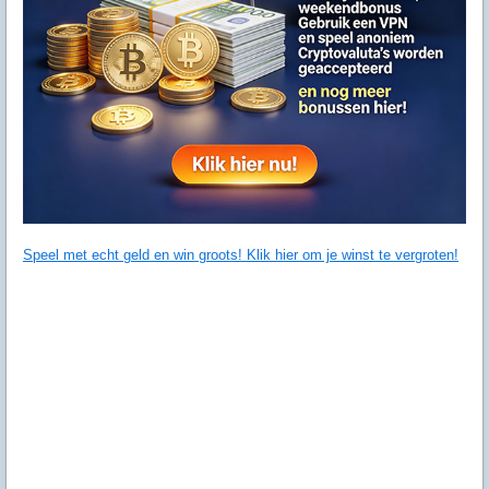
Speel met echt geld en win groots! Klik hier om je winst te vergroten!